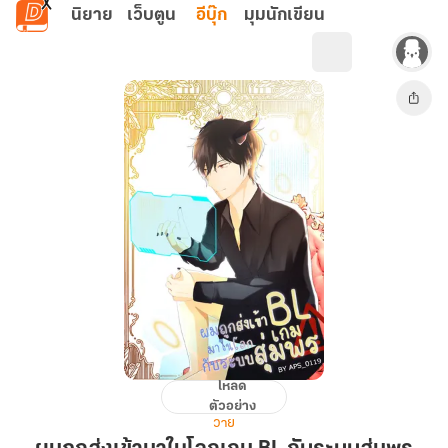
ข้ามไปยังเนื้อหาหลัก
นิยาย
เว็บตูน
อีบุ๊ก
มุมนักเขียน
โหลด
ผม
ตัวอย่าง
ถูก
วาย
ส่ง