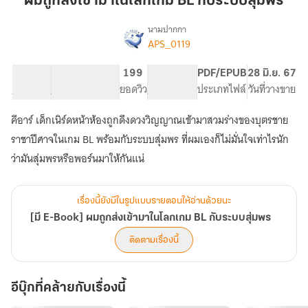
ผมถูกส่งเข้ามาในโลกเกม BL กับระบบสุ่มพร
เข้า
มา
นามปากกา
APS_0119
[มี
ใน
เรื่อง
E-
โลก
Book]
47.75K
219
199
PG ทั่วไป
PDF/EPUB
28 มิ.ย. 67
เกม
ผม
จำนวนคำ
จำนวนหน้า (A5)
ยอดวิว
ระดับเนื้อหา
ประเภทไฟล์
วันที่วางขาย
BL
ถูก
กับ
ส่ง
คีอาร์ เด็กเนิร์ดหน้าห้องถูกดึงดวงวิญญาณเข้ามาสวมร่างของบุตรชาย
เข้า
ระบบ
ราชาปีศาจในเกม BL พร้อมกับระบบสุ่มพร ที่ผมเองก็ไม่มั่นใจเท่าไรนัก
มา
สุ่ม
ใน
ว่ามันสุ่มพรหรือพอร์นมาให้กันแน่
พร
โลก
เกม
BL
เรื่องนี้ยังมีในรูปแบบรายตอนให้อ่านด้วยนะ
กับ
[มี E-Book] ผมถูกส่งเข้ามาในโลกเกม BL กับระบบสุ่มพร
ระบบ
สุ่ม
ติดตามเรื่องนี้
พร
อีบุ๊กที่คล้ายกับเรื่องนี้