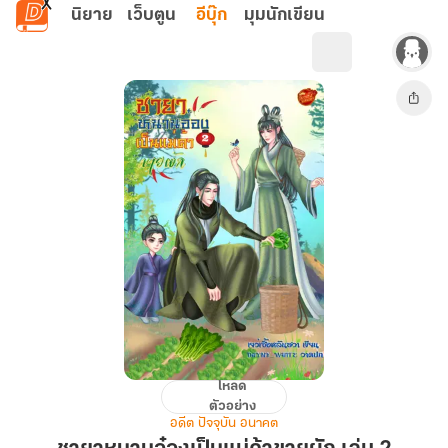
ข้ามไปยังเนื้อหาหลัก
นิยาย
เว็บตูน
อีบุ๊ก
มุมนักเขียน
โหลด
ชายา
ตัวอย่าง
หนาน
อดีต ปัจจุบัน อนาคต
อ๋อง