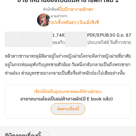
ชายาหนานอ๋องเป็นแม่ค้าขายผัก เล่ม 2
เป็น
ปิ่นปักษางามอักษร
สำนักพิมพ์
แม่ค้า
นามปากกา
เรื่อง
ขาย
เยว่เซิ้งหลันฮวา/ฉินเมิ่งชิงซี
ชายา
ผัก
หนาน
เล่ม
อ๋อง
50.37K
318
1.74K
PG ทั่วไป
PDF/EPUB
30 มิ.ย. 67
2
เป็น
จำนวนคำ
จำนวนหน้า (A5)
ยอดวิว
ระดับเนื้อหา
ประเภทไฟล์
วันที่วางขาย
แม่ค้า
ขาย
หลิวสาวชาวนาทะลุมิติมาอยู่ในร่างหญิงม่ายใครจะคิดว่าหญิงม่ายที่อาศัย
ผัก(มี
อยู่ในกระท่อมผุพังกับบุตรชายตัวน้อย วันหนึ่งกลับกลายเป็นถึงพระชายา
E
book
ท่านอ๋อง ส่วนบุตรชายนางกลายเป็นซื่อจื่อตำหนักอ๋องไปเสียอย่างนั้น
แล้ว)
เรื่องนี้ยังมีในรูปแบบรายตอนให้อ่านด้วยนะ
ชายาหนานอ๋องเป็นแม่ค้าขายผัก(มี E book แล้ว)
ติดตามเรื่องนี้