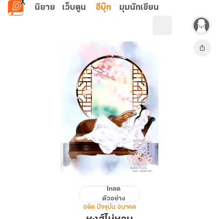
ข้ามไปยังเนื้อหาหลัก
นิยาย
เว็บตูน
อีบุ๊ก
มุมนักเขียน
โหลด
หงส์
ตัวอย่าง
ไม่
อดีต ปัจจุบัน อนาคต
หวน