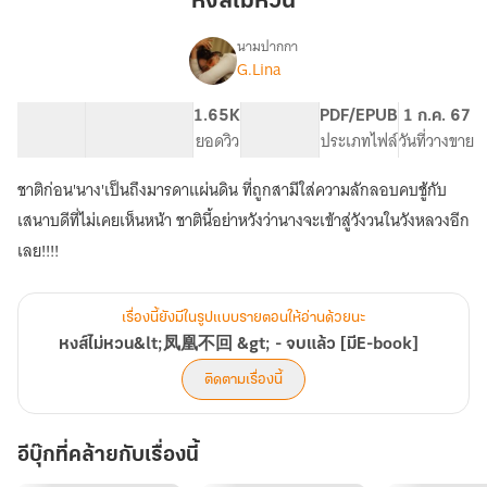
หงส์ไม่หวน
นามปากกา
G.Lina
เรื่อง
หงส์
ไม่
214.55K
1.22K
1.65K
PG ทั่วไป
PDF/EPUB
1 ก.ค. 67
หวน&lt;
จำนวนคำ
จำนวนหน้า (A5)
ยอดวิว
ระดับเนื้อหา
ประเภทไฟล์
วันที่วางขาย
凤
凰
ชาติก่อน'นาง'เป็นถึงมารดาแผ่นดิน ที่ถูกสามีใส่ความลักลอบคบชู้กับ
不
回
เสนาบดีที่ไม่เคยเห็นหน้า ชาตินี้อย่าหวังว่านางจะเข้าสู่วังวนในวังหลวงอีก
&gt;
เลย!!!!
-
จบ
แล้ว
เรื่องนี้ยังมีในรูปแบบรายตอนให้อ่านด้วยนะ
[มีE-
book]
หงส์ไม่หวน&lt;凤凰不回 &gt; - จบแล้ว [มีE-book]
ติดตามเรื่องนี้
อีบุ๊กที่คล้ายกับเรื่องนี้