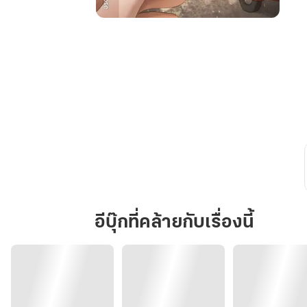
เฉียนเยว่
(千
里
迢
迢)
อีบุ๊กที่คล้ายกับเรื่องนี้