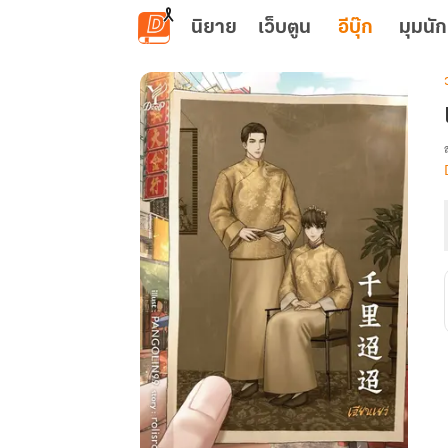
ข้ามไปยังเนื้อหาหลัก
นิยาย
เว็บตูน
อีบุ๊ก
มุมนัก
เ