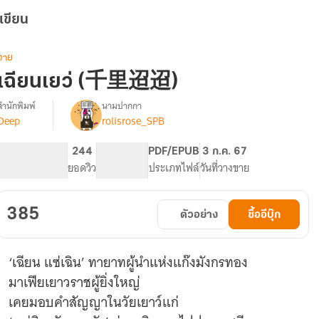
เขียน
วาย
เฉียนเยว่ (千里迢迢)
สำนักพิมพ์
นามปากกา
Deep
rolisrose_SPB
รื่อง
เฉียนเยว่
(千
538
244
PG ทั่วไป
PDF/EPUB
3 ก.ค. 67
里
จำนวนหน้า (A5)
ยอดวิว
ระดับเนื้อหา
ประเภทไฟล์
วันที่วางขาย
迢
迢)
(สนพ.
385
ตัวอย่าง
ซื้ออีบุ๊ก
Deep)
‘เฉียน แซ่เฉิน’ ทายาทผู้นำแห่งแก๊งมังกรทอง
มาเฟียเยาวราชผู้ยิ่งใหญ่
เคยมอบคำสัญญาในวัยเยาว์แก่