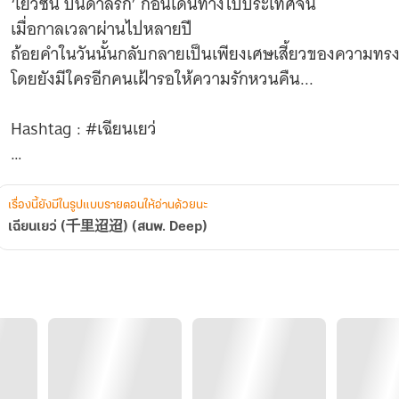
‘เยว่ซิน บันดาลรัก’ ก่อนเดินทางไปประเทศจีน
เมื่อกาลเวลาผ่านไปหลายปี
ถ้อยคำในวันนั้นกลับกลายเป็นเพียงเศษเสี้ยวของความทร
โดยยังมีใครอีกคนเฝ้ารอให้ความรักหวนคืน...
Hashtag : #เฉียนเยว่
เรื่องนี้ยังมีในรูปแบบรายตอนให้อ่านด้วยนะ
━━━━━━━━━━━━━━
เฉียนเยว่ (千里迢迢) (สนพ. Deep)
“ไปไหว้ศาลเจ้ากันไหม”
“ทำไมถึงอยากไปล่ะ”
“เพราะมันเป็นที่แรก...ที่เฉียนเคยขอพรถึงเยว่”
“เฉียนขอพรว่าอะไรเหรอ”
“ขอให้รักของเราเป็นนิรันดร์ ยืนยาวและมั่นคงกว่าถนนเย