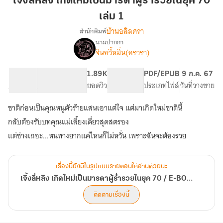
เจิ้งลี่หลิง เกิดใหม่เป็นมารดาผู้ร่ำรวยในยุค 70
เกิด
เล่ม 1
ใหม่
บ้านอลิลศรา
สำนักพิมพ์
เป็น
นามปากกา
มารดา
เรื่อง
จินอวี้หมิ่น(อรวรา)
เจิ้ง
ผู้
ลี่
ร่ำรวย
หลิง
52.19K
391
1.89K
PG ทั่วไป
PDF/EPUB
9 ก.ค. 67
ใน
เกิด
จำนวนคำ
จำนวนหน้า (A5)
ยอดวิว
ระดับเนื้อหา
ประเภทไฟล์
วันที่วางขาย
ยุค
ใหม่
70
เป็น
ชาติก่อนเป็นคุณหนูตัวร้ายแสนเอาแต่ใจ แต่มาเกิดใหม่ชาตินี้
มารดา
เล่ม
กลับต้องรับบทคุณแม่เลี้ยงเดี่ยวสุดสตรอง
ผู้
1
ร่ำรวย
แต่ช่างเถอะ...หนทางยากแค่ไหนก็ไม่หวั่น เพราะฉันจะต้องรวย
ใน
ยุค
70
เรื่องนี้ยังมีในรูปแบบรายตอนให้อ่านด้วยนะ
/
เจิ้งลี่หลิง เกิดใหม่เป็นมารดาผู้ร่ำรวยในยุค 70 / E-BOOK มาแล้ว 2 เล่มจบ
E-
BOOK
ติดตามเรื่องนี้
มา
แล้ว