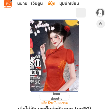
ข้ามไปยังเนื้อหาหลัก
นิยาย
เว็บตูน
อีบุ๊ก
มุมนักเขียน
โหลด
เมื่อ
ตัวอย่าง
ไม่
อดีต ปัจจุบัน อนาคต
รัก