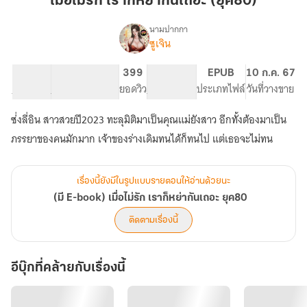
เมื่อไม่รัก เราก็หย่ากันเถอะ (ยุค80)
เรา
ก็
นามปากกา
ซูเจิน
(มี
หย่า
เรื่อง
E-
กัน
book)
44.62K
271
399
PG ทั่วไป
EPUB
10 ก.ค. 67
เถอะ
เมื่อ
จำนวนคำ
จำนวนหน้า (A5)
ยอดวิว
ระดับเนื้อหา
ประเภทไฟล์
วันที่วางขาย
(ยุค80)
ไม่
รัก
ซ่่งลี่อิน สาวสวยปี2023 ทะลุมิติมาเป็นคุณแม่ยังสาว อีกทั้งต้องมาเป็น
เรา
ภรรยาของคนมักมาก เจ้าของร่างเดิมทนได้ก็ทนไป แต่เธอจะไม่ทน
ก็
หย่า
กัน
เถอะ
เรื่องนี้ยังมีในรูปแบบรายตอนให้อ่านด้วยนะ
ยุค80
(มี E-book) เมื่อไม่รัก เราก็หย่ากันเถอะ ยุค80
ติดตามเรื่องนี้
อีบุ๊กที่คล้ายกับเรื่องนี้