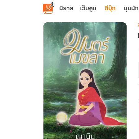
ข้ามไปยังเนื้อหาหลัก
นิยาย
เว็บตูน
อีบุ๊ก
มุมนัก
เ