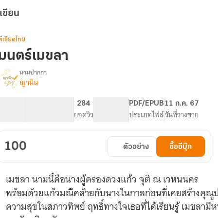
เขียน
พีเรียดไทย
มนตร์เมขลา
นามปากกา
ญานิน
รื่อง
มนตร์
เมขลา
70.53K
277
284
PG ทั่วไป
PDF/EPUB
11 ก.ค. 67
จำนวนคำ
จำนวนหน้า (A5)
ยอดวิว
ระดับเนื้อหา
ประเภทไฟล์
วันที่วางขาย
100
ตัวอย่าง
ซื้ออีบุ๊ก
เมขลา นามนี้คือนางผู้ครองดวงแก้ว จุติ ณ เวหนนคร
พร้อมด้วยแก้วมณีคล้ายกับนางในกาลก่อนที่เคยสร้างคุณู
ความสุขในสภาวทิพย์ ฤทธิ์ทางใจเธอที่ได้เรียนรู้ เมขลาม