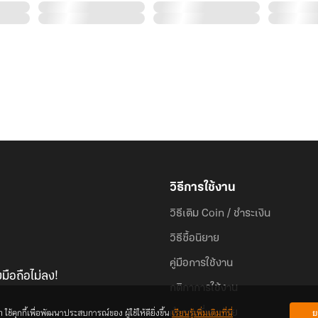
วิธีการใช้งาน
วิธีเติม Coin / ชำระเงิน
วิธีซื้อนิยาย
คู่มือการใช้งาน
มือถือไม่ลง!
กติกาการใช้งาน
้คุกกี้เพื่อพัฒนาประสบการณ์ของ ผู้ใช้ให้ดียิ่งขึ้น
เรียนรู้เพิ่มเติมที่นี่
ย
คำถามที่พบบ่อย