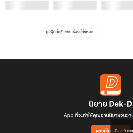
ดูอีบุ๊กที่คล้ายกับเรื่องนี้ทั้งหมด
นิยาย Dek-D
App ที่จะทำให้คุณอ่านนิยายจนวาง
Dek-D.com ใช
ดาวน์โหลดแอป