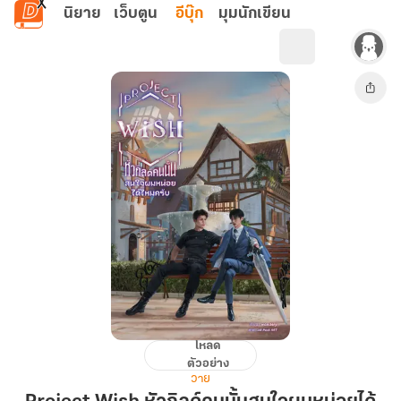
ข้ามไปยังเนื้อหาหลัก
นิยาย
เว็บตูน
อีบุ๊ก
มุมนักเขียน
โหลด
Project
ตัวอย่าง
Wish
วาย
หัว