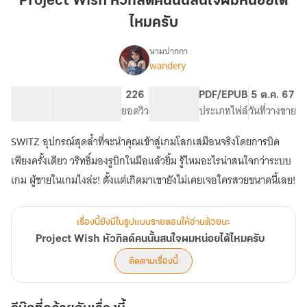
Project Wish หัวกิลด์คนนั้นสนใจผมหน่อยได้
กิ
ไหมครับ
ลด์
คน
นามปากกา
นั้น
wandery
Project
เรื่อง
สนใจ
Wish
หัว
ผม
108.13K
415
226
PG ทั่วไป
PDF/EPUB
5 ต.ค. 67
กิ
จำนวนคำ
จำนวนหน้า (A5)
หน่อย
ยอดวิว
ระดับเนื้อหา
ประเภทไฟล์
วันที่วางขาย
ลด์
ได้
คน
SWITZ อุปกรณ์สุดล้ำที่จะนำคุณเข้าสู่เกมโลกเสมือนจริงโดยการบิด
ไหม
นั้น
ครับ
เพียงครั้งเดียว วริทธิ์มองรูบิกในมือแล้วยิ้ม รู้ไหมอะไรน่าสนใจกว่าระบบ
สนใจ
ผม
เกม ผู้ชายในเกมไงล่ะ! ตั้งแต่เกิดมาเขายังไม่เคยเจอใครสวยขนาดนี้เลย!
หน่อย
ได้
ไหม
เรื่องนี้ยังมีในรูปแบบรายตอนให้อ่านด้วยนะ
ครับ
Project Wish หัวกิลด์คนนั้นสนใจผมหน่อยได้ไหมครับ
ติดตามเรื่องนี้