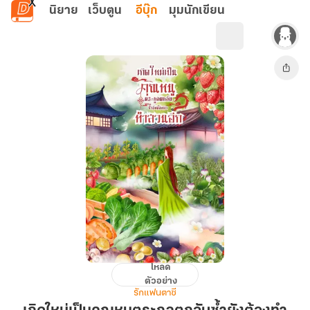
ข้ามไปยังเนื้อหาหลัก
นิยาย
เว็บตูน
อีบุ๊ก
มุมนักเขียน
โหลด
เกิด
ตัวอย่าง
ใหม่
รักแฟนตาซี
เป็น