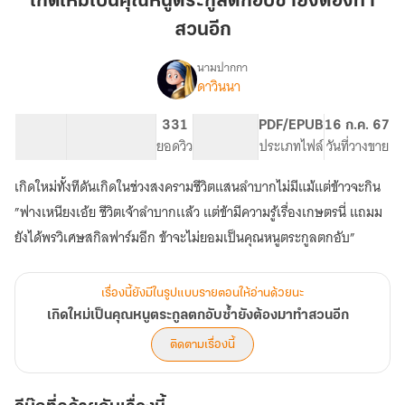
เกิดใหม่เป็นคุณหนูตระกูลตกอับซ้ำยังต้องทำ
คุณ
สวนอีก
หนู
ตระกูล
นามปากกา
ตกอับ
ดาวินนา
เรื่อง
เกิด
ซ้ำ
ใหม่
ยัง
19.36K
108
331
PG ทั่วไป
PDF/EPUB
16 ก.ค. 67
เป็น
จำนวนคำ
จำนวนหน้า (A5)
ต้อง
ยอดวิว
ระดับเนื้อหา
ประเภทไฟล์
วันที่วางขาย
คุณ
ทำ
หนู
เกิดใหม่ทั้งทีดันเกิดในช่วงสงครามชีวิตแสนลำบากไม่มีแม้แต่ข้าวจะกิน
สวน
ตระกูล
ตกอับ
อีก
”ฟางเหนียงเอ้ย ชีวิตเจ้าลำบากเเล้ว แต่ข้ามีความรู้เรื่องเกษตรนี่ แถมม
ซ้ำ
ยังได้พรวิเศษสกิลฟาร์มอีก ข้าจะไม่ยอมเป็นคุณหนูตระกูลตกอับ”
ยัง
ต้อง
มา
เรื่องนี้ยังมีในรูปแบบรายตอนให้อ่านด้วยนะ
ทำ
สวน
เกิดใหม่เป็นคุณหนูตระกูลตกอับซ้ำยังต้องมาทำสวนอีก
อีก
ติดตามเรื่องนี้