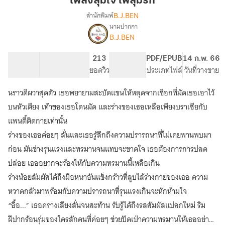
เพลิงสุมใจ ไฟสุมรัก
ไฟ
B.J.BEN
สำนักพิมพ์
สุม
นามปากกา
เรื่อง
รัก
B.J.BEN
เพลิง
สุม
ใจ
116.55K
1.12K
213
PG ทั่วไป
PDF/EPUB
14 ก.พ. 66
ไฟ
จำนวนคำ
จำนวนหน้า (A5)
ยอดวิว
ระดับเนื้อหา
ประเภทไฟล์
วันที่วางขาย
สุม
รัก
นราวดีผวาสุดตัว เธอพยายามสะบัดแขนให้หลุดจากเชือกที่มัดเธอเอาไว้
(จบ
บนหัวเตียง เท้าของเธอโดนมัด และร่างของเธอเหลือเพียงบราเซียกับ
แล้ว)
แพนตี้ติดกายเท่านั้น
ร่างของเธอค่อยๆ สั่นและเธอรู้สึกถึงความปรารถนาที่ไม่เคยพานพบมา
ก่อน มันช่างรุนแรงและทรมานจนแทบจะขาดใจ เธอต้องการการปลด
ปล่อย เธออยากจะร้องไห้กับความทรมานนี้เหลือเกิน
ร่างน้อยสัมผัสได้ถึงมือหนาอันแข็งกร้าวที่ลูบไล้ร่างกายของเธอ ความ
หวาดกลัวมาพร้อมกับความปรารถนาที่รุนแรงเกินจะหักห้ามใจ
“อื้อ...” เธอครางเสียงสั่นจนสะท้าน รับรู้ได้ถึงรสสัมผัสแปลกใหม่ ริม
ฝีปากร้อนรุ่มของใครสักคนที่ค่อยๆ ช่วยปัดเป่าความทรมานให้เธออย่าง