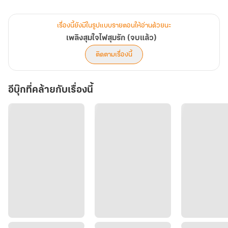
ลึกซึ้ง เธอบิดกายเร่าๆ ไปมาด้วยความเสียวซ่านเมื่อยอดถันถูกดูดดึง
ด้วยริมฝีปากร้อนๆ เสียงลมหายใจของเขาร้อนแรง เขากัดยอดถันของ
เรื่องนี้ยังมีในรูปแบบรายตอนให้อ่านด้วยนะ
เธอจนเจ็บแปลบ เธอดิ้นเร่าๆ ถูกตามติดบดเบียดเรือนกายเข้ามาหา ใน
เพลิงสุมใจไฟสุมรัก (จบแล้ว)
ขณะที่มือของเธอถูกปลดปล่อยจากพันธนาการเป็นที่เรียบร้อยแล้ว
ติดตามเรื่องนี้
อีบุ๊กที่คล้ายกับเรื่องนี้