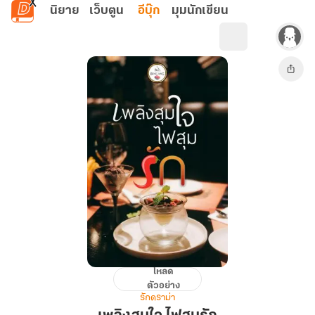
ข้ามไปยังเนื้อหาหลัก
นิยาย
เว็บตูน
อีบุ๊ก
มุมนักเขียน
โหลด
เพลิง
ตัวอย่าง
สุม
รักดราม่า
ใจ