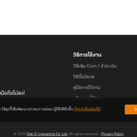
วิธีการใช้งาน
วิธีเติม Coin / ชำระเงิน
วิธีซื้อนิยาย
คู่มือการใช้งาน
มือถือไม่ลง!
กติกาการใช้งาน
้คุกกี้เพื่อพัฒนาประสบการณ์ของ ผู้ใช้ให้ดียิ่งขึ้น
เรียนรู้เพิ่มเติมที่นี่
ย
คำถามที่พบบ่อย
© 2026
Dek-D Interactive Co.,Ltd.
All rights reserved. |
Privacy Policy