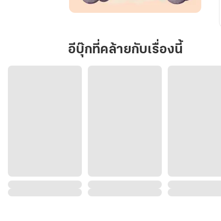
ทาง
รัก
ถัก
อีบุ๊กที่คล้ายกับเรื่องนี้
ทอ
รุ้ง