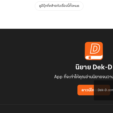
ดูอีบุ๊กที่คล้ายกับเรื่องนี้ทั้งหมด
นิยาย Dek-D
App ที่จะทำให้คุณอ่านนิยายจนวาง
Dek-D.com ใช
ดาวน์โหลดแอป