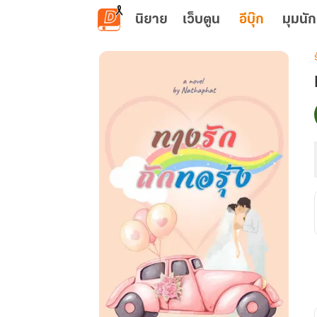
ข้ามไปยังเนื้อหาหลัก
นิยาย
เว็บตูน
อีบุ๊ก
มุมนัก
เ
ร