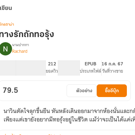
เขียน
รักดราม่า
ทางรักถักทอรุ้ง
นามปากกา
Rachard
รื่อง
ทาง
รัก
23.86K
131
212
PG ทั่วไป
EPUB
16 ก.ค. 67
ถัก
จำนวนคำ
จำนวนหน้า (A5)
ยอดวิว
ระดับเนื้อหา
ประเภทไฟล์
วันที่วางขาย
ทอ
ุ้ง
(มี
79.5
ตัวอย่าง
ซื้ออีบุ๊ก
E-
Book)
นาวินตัดใจลุกขึ้นยืน หันหลังเดินออกมาจากห้องนั้นและกลั
เพียงแต่เขายังอยากมีทอรุ้งอยู่ในชีวิต แม้ว่าจะเป็นได้แค่เพ