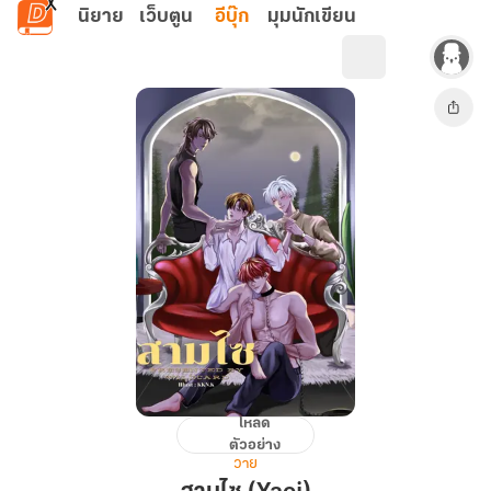
ข้ามไปยังเนื้อหาหลัก
นิยาย
เว็บตูน
อีบุ๊ก
มุมนักเขียน
โหลด
สาม
ตัวอย่าง
ไซ
วาย
(Yaoi)