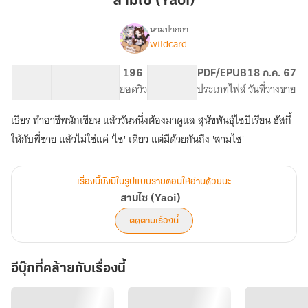
สามไซ (Yaoi)
นามปากกา
wildcard
เรื่อง
สาม
ไซ
93.29K
526
196
PG ทั่วไป
PDF/EPUB
18 ก.ค. 67
(Yaoi)
จำนวนคำ
จำนวนหน้า (A5)
ยอดวิว
ระดับเนื้อหา
ประเภทไฟล์
วันที่วางขาย
เธียร ทำอาชีพนักเขียน แล้ววันหนึ่งต้องมาดูแล สุนัขพันธุ์ไซบีเรียน ฮัสกี้
เรื่องนี้ยังมีในรูปแบบรายตอนให้อ่านด้วยนะ
สามไซ (Yaoi)
ติดตามเรื่องนี้
อีบุ๊กที่คล้ายกับเรื่องนี้