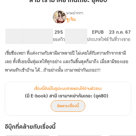
สามี เรามาหย่ากันเถอะ ยุค80
หย่า
กัน
นามปากกา
ซูเจิน
(มี
เถอะ
เรื่อง
E-
ยุค80
book)
57K
357
295
PG ทั่วไป
EPUB
23 ก.ค. 67
สามี
จำนวนคำ
จำนวนหน้า (A5)
ยอดวิว
ระดับเนื้อหา
ประเภทไฟล์
วันที่วางขาย
เรา
มา
เชี่ยซือเหยา ที่แต่งงานกับสามีมาหลายปี ไม่เคยได้รับความรักจากสามี
หย่า
เลย ทั้งที่เธอนั้นทุ่มเทให้ทุกอย่าง และวันสิ้นสุดก็มาถึง เมื่อสามีของเธอ
กัน
เถอะ
พาคนรักเข้าบ้าน ได้...ถ้าอย่างนั้น เรามาหย่ากันเถอะ!!!
(ยุค80)
เรื่องนี้ยังมีในรูปแบบรายตอนให้อ่านด้วยนะ
(มี E-book) สามี เรามาหย่ากันเถอะ (ยุค80)
ติดตามเรื่องนี้
อีบุ๊กที่คล้ายกับเรื่องนี้