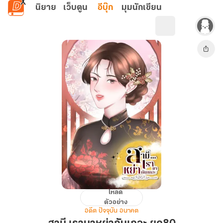
ข้ามไปยังเนื้อหาหลัก
นิยาย
เว็บตูน
อีบุ๊ก
มุมนักเขียน
โหลด
สามี
ตัวอย่าง
เรา
อดีต ปัจจุบัน อนาคต
มา