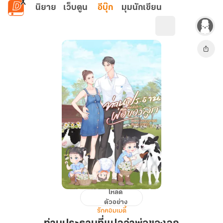
ข้ามไปยังเนื้อหาหลัก
นิยาย
เว็บตูน
อีบุ๊ก
มุมนักเขียน
โหลด
ท่าน
ตัวอย่าง
ประธาน
รักคอมเมดี้
ที่