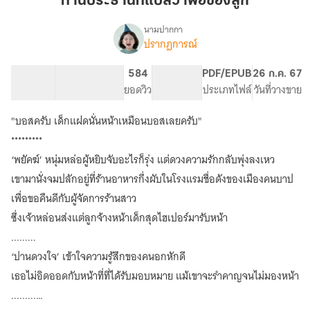
ท่านประธานที่แปลว่าพ่อของลูก
แปล
ว่า
นามปากกา
ปรากฏการณ์
เรื่อง
พ่อ
ท่าน
ของ
ประธาน
204.64K
722
584
PG ทั่วไป
PDF/EPUB
26 ก.ค. 67
ลูก
ที่
จำนวนคำ
จำนวนหน้า (A5)
ยอดวิว
ระดับเนื้อหา
ประเภทไฟล์
วันที่วางขาย
แปล
ว่า
"บอสครับ เด็กแฝดนั่นหน้าเหมือนบอสเลยครับ"
พ่อ
ของ
*********
ลูก
‘พยัคฆ์’ หนุ่มหล่อผู้หยิบจับอะไรก็รุ่ง แต่ดวงความรักกลับพุ่งลงเหว
(มี
เขามานั่งจมปลักอยู่ที่ร้านอาหารกึ่งผับในโรงแรมชื่อดังของเมืองคนบาป
E-
Book)
เพื่อขอคืนดีกับผู้จัดการร้านสาว
ซึ่งเจ้าหล่อนส่งแต่ลูกจ้างหน้าเด็กสุดไฮเปอร์มารับหน้า
.........
‘ปานดวงใจ’ เข้าใจความรู้สึกของคนอกหักดี
เธอไม่อิดออดกับหน้าที่ที่ได้รับมอบหมาย แม้เขาจะรำคาญจนไม่มองหน้า
.........