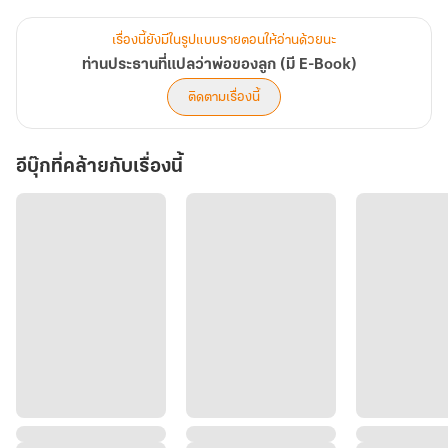
ในคืนวันปล่อยผี สาวน้อยสลัดคราบสาวเฉิ่มแสนเชยเป็นแวมไพร์สาวเจ้า
เสน่ห์
เรื่องนี้ยังมีในรูปแบบรายตอนให้อ่านด้วยนะ
รับคำท้าลงเล่นเกมกับหนุ่มเจ้าเล่ห์
ท่านประธานที่แปลว่าพ่อของลูก (มี E-Book)
หวังปลุกเสือซอมบี้ให้มีชีวิตชีวา แต่ก็พลาดไปปลุกอสูรร้ายในร่างเขาให้
ติดตามเรื่องนี้
ผงาดคืนชีพ
หารู้ไม่ว่า...เกมสุดเร้าใจคืนนั้น
อีบุ๊กที่คล้ายกับเรื่องนี้
ได้กลายเป็น ‘ลูกเสือฟันหลอ’ สองตัวน้อยๆ ที่หน้าเหมือนบิดาของเขา