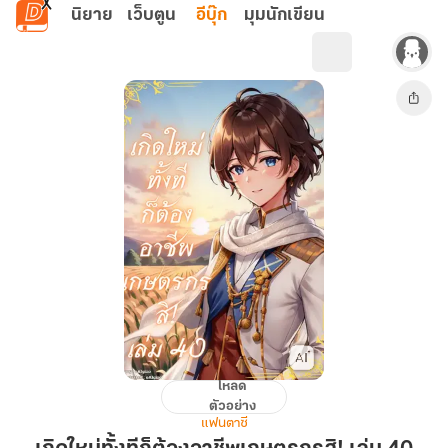
ข้ามไปยังเนื้อหาหลัก
นิยาย
เว็บตูน
อีบุ๊ก
มุมนักเขียน
โหลด
เกิด
ตัวอย่าง
ใหม่
แฟนตาซี
ทั้งที