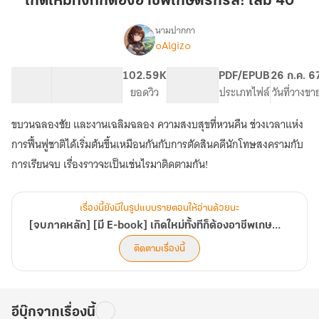
เกิดใหม่ทั้งทีก็ต้องอาชีพเกษตรกรสิ! เล่ม 40
ก็
ต้อง
นามปากกา
๐Algiz๐
[จบ
อาชีพ
เรื่อง
ภาค
เกษตรกร
หลัก]
82.57K
163
102.59K
PG ทั่วไป
PDF/EPUB
26 ก.ค. 6
สิ!
[มี
จำนวนคำ
จำนวนหน้า (A5)
ยอดวิว
ระดับเนื้อหา
ประเภทไฟล์
วันที่วางขา
เล่ม
E-
40
book]
ขบวนฉลองชัย และงานเฉลิมฉลอง ความสงบสุขที่หวนคืน ช่วงเวลาแห่ง
เกิด
การฟื้นฟูชาติได้เริ่มต้นขึ้นเหมือนกันกับการตัดสินคดีนักโทษสงครามกับ
ใหม่
ทั้งที
การเรียนจบ เรื่องราวจะเป็นเช่นไรมาติดตามกัน!
ก็
ต้อง
อาชีพ
เรื่องนี้ยังมีในรูปแบบรายตอนให้อ่านด้วยนะ
เกษตรกร
[จบภาคหลัก] [มี E-book] เกิดใหม่ทั้งทีก็ต้องอาชีพเกษตรกรสิ! [เริ่ม Spin Off!]
สิ!
[เริ่ม
ติดตามเรื่องนี้
Spin
Off!]
อีบุ๊กจากเรื่องนี้