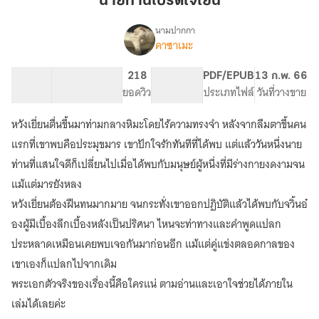
นายท่านโปรดใจเย็น
ใจเย็น
นามปากกา
คาซาเมะ
เรื่อง
นาย
ท่าน
84.64K
488
218
PG ทั่วไป
PDF/EPUB
13 ก.พ. 66
โปรด
จำนวนคำ
จำนวนหน้า (A5)
ยอดวิว
ระดับเนื้อหา
ประเภทไฟล์
วันที่วางขาย
ใจเย็น
(Yaoi)
หวังเยี่ยนตื่นขึ้นมาท่ามกลางหิมะโดยไร้ความทรงจำ หลังจากลืมตาขึ้นคน
มีE-
book
แรกที่เขาพบคือประมุขมาร เขาปักใจรักทันทีที่ได้พบ แต่แล้ววันหนึ่งนาย
ท่านที่แสนใจดีก็เปลี่ยนไปเมื่อได้พบกับมนุษย์ผู้หนึ่งที่มีร่างกายงดงามจน
แม้แต่มารยังหลง
หวังเยี่ยนต้องฝืนทนมากมาย จนกระทั่งเขาออกปฏิบัติแล้วได้พบกับจวิ้นอ๋
องผู้มีเบื้องลึกเบื้องหลังเป็นปริศนา ไหนจะท่าทางและคำพูดแปลก
ประหลาดเหมือนเคยพบเจอกันมาก่อนอีก แม้แต่คู่แข่งตลอดกาลของ
เขาเองก็แปลกไปจากเดิม
พระเอกตัวจริงของเรื่องนี้คือใครแน่ ตามอ่านและเอาใจช่วยได้ภายใน