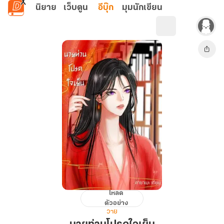
ข้ามไปยังเนื้อหาหลัก
นิยาย
เว็บตูน
อีบุ๊ก
มุมนักเขียน
โหลด
นาย
ตัวอย่าง
ท่าน
วาย
โปรด