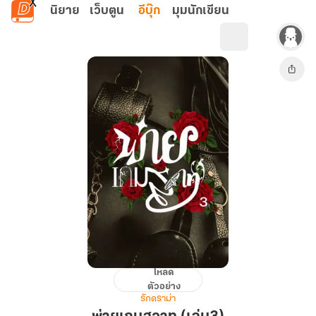
ข้ามไปยังเนื้อหาหลัก
นิยาย
เว็บตูน
อีบุ๊ก
มุมนักเขียน
โหลด
พ่าย
ตัวอย่าง
เกม
รักดราม่า
สวาท