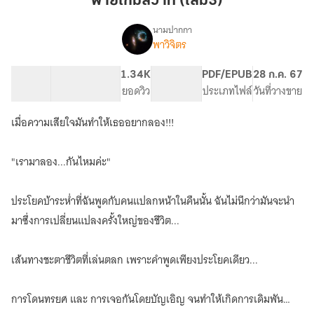
พ่ายเกมสวาท (เล่ม3)
(เล่ม3)
นามปากกา
พาวิจิตร
เรื่อง
พ่าย
เกม
70.54K
438
1.34K
PG ทั่วไป
PDF/EPUB
28 ก.ค. 67
สวาท
จำนวนคำ
จำนวนหน้า (A5)
ยอดวิว
ระดับเนื้อหา
ประเภทไฟล์
วันที่วางขาย
(มีE-
book)
เมื่อความเสียใจมันทำให้เธออยากลอง!!!
"เรามาลอง...กันไหมค่ะ"
ประโยคบ้าระห่ำที่ฉันพูดกับคนแปลกหน้าในคืนนั้น ฉันไม่นึกว่ามันจะนำ
มาซึ่งการเปลี่ยนแปลงครั้งใหญ่ของชีวิต...
เส้นทางชะตาชีวิตที่เล่นตลก เพราะคำพูดเพียงประโยคเดียว...
การโดนทรยศ และ การเจอกันโดยบัญเอิญ จนทำให้เกิดการเดิมพัน