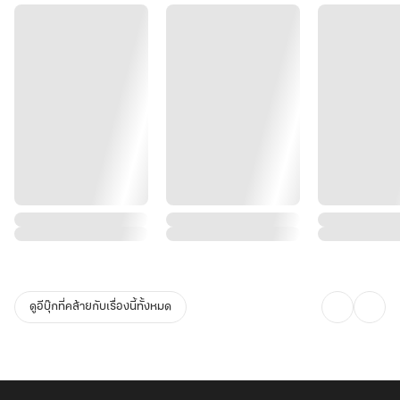
ดูอีบุ๊กที่คล้ายกับเรื่องนี้ทั้งหมด