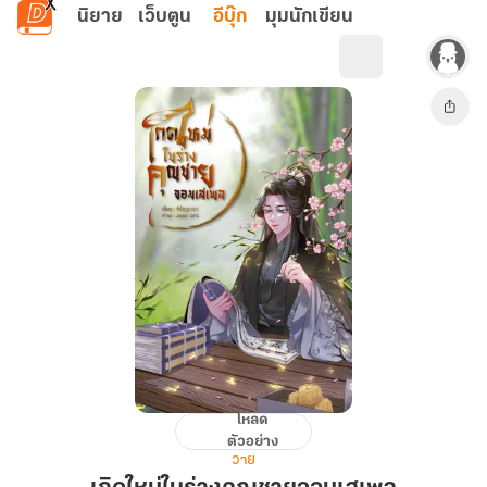
ข้ามไปยังเนื้อหาหลัก
นิยาย
เว็บตูน
อีบุ๊ก
มุมนักเขียน
โหลด
เกิด
ตัวอย่าง
ใหม่
วาย
ใน