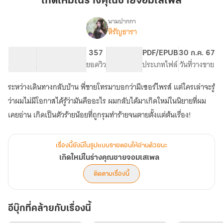
เกิดใหม่ในร่างคุณชายจอมเสเพล
ร่าง
คุณชาย
นามปากกา
หิรัญธารา
เรื่อง
จอม
เกิด
เสเพล
ใหม่
90.86K
400
357
PG ทั่วไป
PDF/EPUB
30 ก.ค. 67
ใน
จำนวนคำ
จำนวนหน้า (A5)
ยอดวิว
ระดับเนื้อหา
ประเภทไฟล์
วันที่วางขาย
ร่าง
คุณชาย
ระหว่างเดินทางกลับบ้าน พี่ชายโทรมาบอกว่ามีเซอร์ไพรส์ แต่ใครเล่าจะรู้
จอม
เสเพล
ว่าผมไม่มีโอกาสได้รู้ว่ามันคืออะไร ผมกลับได้มาเกิดใหม่ในนิยายที่ผม
เคยอ่าน เกิดเป็นตัวร้ายน้อยที่ถูกรุมทำร้ายจนตายตั้งแต่ต้นเรื่อง!
เรื่องนี้ยังมีในรูปแบบรายตอนให้อ่านด้วยนะ
เกิดใหม่ในร่างคุณชายจอมเสเพล
ติดตามเรื่องนี้
อีบุ๊กที่คล้ายกับเรื่องนี้