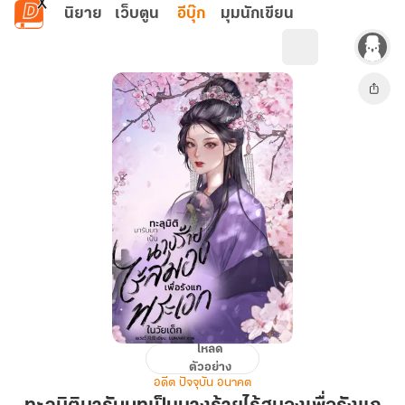
ข้ามไปยังเนื้อหาหลัก
นิยาย
เว็บตูน
อีบุ๊ก
มุมนักเขียน
โหลด
ทะลุ
ตัวอย่าง
มิติ
อดีต ปัจจุบัน อนาคต
มา