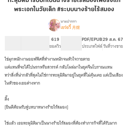
ทะลุมิติมารับบทเป็นนางร้ายไร้สมองเพื่อรังแก
รับ
พระเอกในวัยเด็ก #ระบบนางร้ายไร้สมอง
บท
เป็น
นามปากกา
นาง
เยว่อวี้ 月煜
เรื่อง
ทะลุ
ร้าย
มิติ
ไร้
53.72K
290
619
PG ทั่วไป
PDF/EPUB
29 ส.ค. 67
มา
จำนวนคำ
จำนวนหน้า (A5)
สมอง
ยอดวิว
ระดับเนื้อหา
ประเภทไฟล์
วันที่วางขาย
รับ
เพื่อ
บท
ไข่มุกพนักงานออฟฟิศที่ทำงานหนักจนหัวใจวายตาย
รังแก
เป็น
นาง
พระเอก
แต่แทนที่จะได้ไปนรกหรือสวรรค์ กลับโผล่มาในยุคจีนโบราณแทน
ร้าย
ใน
ทว่าสิ่งที่น่ากลัวที่สุดไม่ใช่การทะลุมิติมาอยู่ในยุคที่ไม่คุ้นเคย แต่เป็นเสียง
ไร้
วัย
ในหัวของเธอต่างหาก
สมอง
เด็ก
เพื่อ
#ระบบ
รังแก
ติ๊ง
พระเอก
นาง
ใน
[ยินดีต้อนรับสู่บทบาทนางร้ายไร้สมอง]
ร้าย
วัย
ไร้
เด็ก
สมอง
ใช่แล้ว เธอทะลุมิติมาเป็นนางร้ายไร้สมองที่ต้องทำภารกิจที่ได้รับมาก
#ระบบ