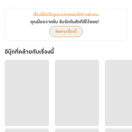
นั่นเลยทำให้เขาต้องมาเอาอกเอาใจมือขวายกใหญ่
ทว่า หลังจากเอาอกเอาใจไปแล้ว สิ่งที่ได้กลับมาดันเป็นความอึดอัดเสีย
เรื่องนี้ยังมีในรูปแบบรายตอนให้อ่านด้วยนะ
ได้ มันช่างน่าน้อยใจนัก...
คุณมือขวาครับ รับรักกันสักทีสิโว้ยยย!
แต่หลังจากน้อยใจไปแล้ว เขาก็คิดได้ว่าถ้ามัวแต่น้อยใจ คงไม่มีทางได้
ติดตามเรื่องนี้
มือขวาเป็นแฟนเป็นแน่ ดังนั้นเขาจึงคิดหาแผนใหม่ เพื่อพิชิตใจมือขวา
ของตัวเองให้ได้!
อีบุ๊กที่คล้ายกับเรื่องนี้