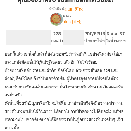
คุณมือขวาครับ รับรักกันสักทีสิโว้ยยย!
รับ
a lun 阿伦
สำนักพิมพ์
รัก
นามปากกา
เรื่อง
กัน
alun 阿 伦
คุณ
สัก
มือขวา
ที
ครับ
88.3K
378
228
PG ทั่วไป
PDF/EPUB
6 ส.ค. 67
สิ
รับ
จำนวนคำ
จำนวนหน้า (A5)
ยอดวิว
ระดับเนื้อหา
ประเภทไฟล์
วันที่วางขาย
รัก
โว้ย
กัน
บอกก็แล้ว เอาใจก็แล้ว ก็ยังไม่ยอมรับรักกันสักที...อย่างนี้คงต้องใช้ยา
ยย!
สัก
แรงแกล้งมีคนอื่นให้รู้แล้วรู้รอดซะแล้ว ฮึ!...โมโหโว้ยยย!
ที
สิ
ด้วยความที่หล่อ รวยและสำคัญคือยังโสด ด้วยความที่หล่อ รวย และ
โว้ย
สำคัญคือยังโสด จึงทำให้เกาอ้ายซิน ผู้นำตระกูลเกาคนปัจจุบัน ต้อง
ยย!
ผจญกับกองทัพแม่สื่อและสาวๆ ที่หวังรวยทางลัดเข้าหาไม่เว้นแต่ละวัน
จนปวดหัว
ดังนั้นเพื่อขจัดปัญหาที่มาไม่จบไม่สิ้น เกาอ้ายซินจึงดึงมือขวาหน้าหวาน
ของตัวเองมาเป็นไม้กันสาวๆ ให้ออกไปจากชีวิตอย่างไม่คิดอะไร แต่พอ
เวลาผ่านไป เขากลับอยากได้มือขวามาเป็นคู่ครองของตัวเองจริงๆ เสีย
อย่างนั้น