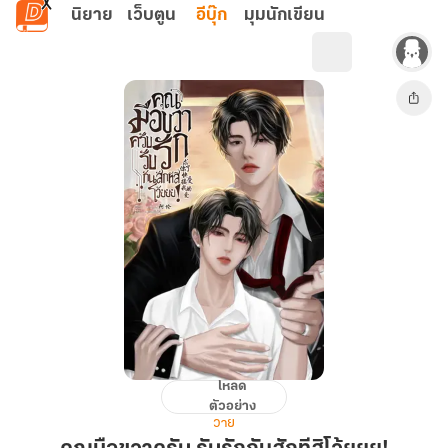
ข้ามไปยังเนื้อหาหลัก
นิยาย
เว็บตูน
อีบุ๊ก
มุมนักเขียน
โหลด
คุณ
ตัวอย่าง
มือขวา
วาย
ครับ