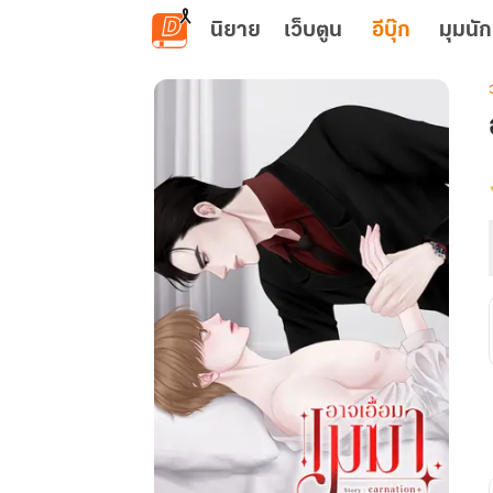
ข้ามไปยังเนื้อหาหลัก
นิยาย
เว็บตูน
อีบุ๊ก
มุมนัก
เ