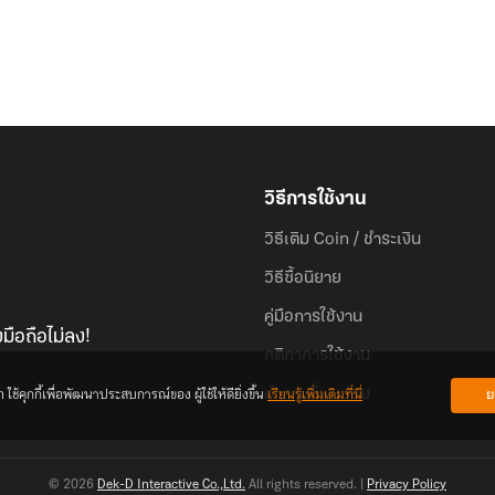
วิธีการใช้งาน
วิธีเติม Coin / ชำระเงิน
วิธีซื้อนิยาย
คู่มือการใช้งาน
มือถือไม่ลง!
กติกาการใช้งาน
้คุกกี้เพื่อพัฒนาประสบการณ์ของ ผู้ใช้ให้ดียิ่งขึ้น
เรียนรู้เพิ่มเติมที่นี่
ย
คำถามที่พบบ่อย
© 2026
Dek-D Interactive Co.,Ltd.
All rights reserved. |
Privacy Policy