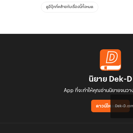
ดูอีบุ๊กที่คล้ายกับเรื่องนี้ทั้งหมด
นิยาย Dek-D
App ที่จะทำให้คุณอ่านนิยายจนวาง
Dek-D.com ใช
ดาวน์โหลดแอป