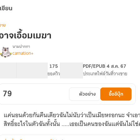
เขียน
วาย
อาจเอื้อมเมฆา
นามปากกา
carnation+
รื่อง
อาจ
เอื้อม
38.68K
139
175
PG ทั่วไป
PDF/EPUB
4 ส.ค. 67
เมฆา
จำนวนคำ
จำนวนหน้า (A5)
ยอดวิว
ระดับเนื้อหา
ประเภทไฟล์
วันที่วางขาย
79
ตัวอย่าง
ซื้ออีบุ๊ก
แค่นอนด้วยกันคืนเดียวฉันไม่นับว่าเป็นเมียหรอกนะ จำเอาไว้ว่
สิทธิ์อะไรในตัวฉันทั้งนั้น .....เธอเป็นคนของฉันแต่ฉันไม่