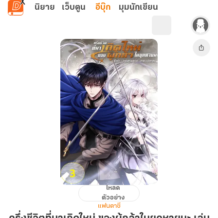
ข้ามไปยังเนื้อหาหลัก
นิยาย
เว็บตูน
อีบุ๊ก
มุมนักเขียน
โหลด
ครึ่ง
ตัวอย่าง
ชีวิต
แฟนตาซี
ที่มา