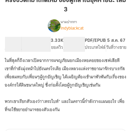
ครึ่งชีวิตที่มาเกิดใหม่ ของผู้กล้าในยุคหายนะ เล่ม
เกิด
3
ใหม่
ของ
นามปากกา
ผู้
Indyblackcat
เรื่อง
ครึ่ง
กล้า
ชีวิต
ใน
81.54K
394
3.33K
PG ทั่วไป
PDF/EPUB
5 ส.ค. 67
ที่มา
จำนวนคำ
จำนวนหน้า (A5)
ยุค
ยอดวิว
ระดับเนื้อหา
ประเภทไฟล์
วันที่วางขาย
เกิด
หายนะ
ใหม่
ในที่สุดก็ถึงเวลาเปิดฉากการผจญภัยนอกเมืองหอคอยของเซฟเสียที
เล่ม
ของ
ผู้
3
เขาที่กำลังมุ่งหน้าไปยังนครโรเดีย เมืองหลวงแห่งราชอาณาจักรบาเรกัส
กล้า
เพื่อสมทบกับเพื่อนๆผู้ถูกอัญเชิญ ได้เผอิญต้องเข้ามาพัวพันกับเรื่องของ
ใน
องค์กรใต้ดินขนาดใหญ่ ซึ่งก่อตั้งโดยผู้ถูกอัญเชิญเช่นกัน
ยุค
หายนะ
-
พวกเขาเรียกตัวเองว่า"เทระไบท์" และในคราวนี้กำลังวางแผนอะไร เพื่อ
Hero
Party
ที่จะใช้ขยายอำนาจของตัวเองกัน
Indie
lvl.Max