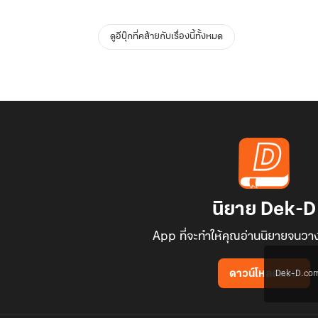
ดูอีบุ๊กที่คล้ายกับเรื่องนี้ทั้งหมด
นิยาย Dek-D
App ที่จะทำให้คุณอ่านนิยายจนวาง
Dek-D.com ใช
ดาวน์โหลดแอป