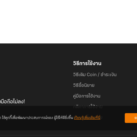
วิธีการใช้งาน
วิธีเติม Coin / ชำระเงิน
วิธีซื้อนิยาย
คู่มือการใช้งาน
มือถือไม่ลง!
กติกาการใช้งาน
้คุกกี้เพื่อพัฒนาประสบการณ์ของ ผู้ใช้ให้ดียิ่งขึ้น
เรียนรู้เพิ่มเติมที่นี่
ย
คำถามที่พบบ่อย