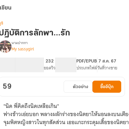
เขียน
ูริ
ปฏิบัติการลักพา...รัก
นามปากกา
My sassygirl
รื่อง
ปฏิบัติ
การ
17.73K
75
232
PG ทั่วไป
PDF/EPUB
7 ส.ค. 67
ลักพา...รัก
จำนวนคำ
จำนวนหน้า (A5)
ยอดวิว
ระดับเนื้อหา
ประเภทไฟล์
วันที่วางขาย
59
ตัวอย่าง
ซื้ออีบุ๊ก
"นิด พี่คิดถึงนิดเหลือเกิน"
ฟางข้าวเอ่ยบอก พลางผลักร่างของนิตยาให้นอนลงบนเตีย
จุมพิตหญิงสาวในทุกสัดส่วน เธอแกะกระดุมเสื้อของนิตย