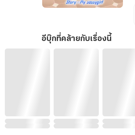
ปฏิบัติ
การ
ลักพา...รัก
อีบุ๊กที่คล้ายกับเรื่องนี้