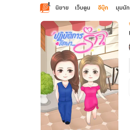
ข้ามไปยังเนื้อหาหลัก
นิยาย
เว็บตูน
อีบุ๊ก
มุมนัก
ย
เ