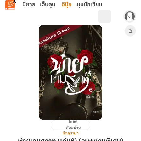
ข้ามไปยังเนื้อหาหลัก
นิยาย
เว็บตูน
อีบุ๊ก
มุมนักเขียน
โหลด
พ่าย
ตัวอย่าง
เกม
รักดราม่า
สวาท