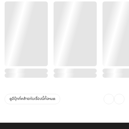
ดูอีบุ๊กที่คล้ายกับเรื่องนี้ทั้งหมด