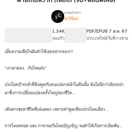
พ่ายเกมสวาท (เล่ม6) (จบ+ตอนพิเศษ)
(เล่ม6)
(จบ+ตอน
นามปากกา
พาวิจิตร
เรื่อง
พิเศษ)
พ่าย
เกม
107.14K
669
1.34K
PG ทั่วไป
PDF/EPUB
7 ส.ค. 67
สวาท
จำนวนคำ
จำนวนหน้า (A5)
ยอดวิว
ระดับเนื้อหา
ประเภทไฟล์
วันที่วางขาย
(มีE-
book)
เมื่อความเสียใจมันทำให้เธออยากลอง!!!
"เรามาลอง...กันไหมค่ะ"
ประโยคบ้าระห่ำที่ฉันพูดกับคนแปลกหน้าในคืนนั้น ฉันไม่นึกว่ามันจะนำ
มาซึ่งการเปลี่ยนแปลงครั้งใหญ่ของชีวิต...
เส้นทางชะตาชีวิตที่เล่นตลก เพราะคำพูดเพียงประโยคเดียว...
การโดนทรยศ และ การเจอกันโดยบัญเอิญ จนทำให้เกิดการเดิมพัน