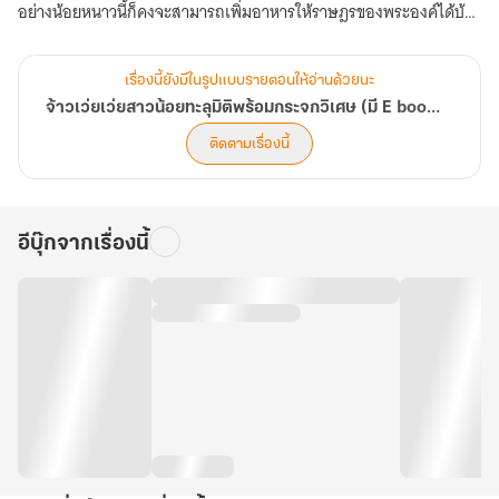
อย่างน้อยหนาวนี้ก็คงจะสามารถเพิ่มอาหารให้ราษฎรของพระองค์ได้บ้าง
“เช่นนั้นก็แบ่งผ้าไหมมาให้หม่อมฉันสัก 10,000 พับก็แล้ว พวกข้าว
เรื่องนี้ยังมีในรูปแบบรายตอนให้อ่านด้วยนะ
เกลือ ธัญพืชข้าไม่ต้องการเพคะให้พระองค์ไปเลย รวมทั้งเงินตำลึงและ
จ้าวเว่ยเว่ยสาวน้อยทะลุมิติพร้อมกระจกวิเศษ (มี E book )
ของอื่นๆ พระองค์นำไปแจกจ่ายได้เลยเพคะ”
ติดตามเรื่องนี้
นางใจกว้างอยู่แล้ว จะอยากได้ทำไม นางมีของเหล่านั้นมากเท่าที่
ต้องการอยู่แล้ว ให้ฮ่องเต้เอาไปแจกประชาชนเถิด
อีบุ๊กจากเรื่องนี้
“จริงหรือ!! ดี ดี ดี เช่นนั้นผ้าไหมนี้ข้าจะได้แบ่งไปให้ฮองเฮาเอาไปแจก
บรรดาสนมของข้าบ้าง เฮ้ออ พวกนางลำบากกับข้ามากแล้วจริงๆ”
หยางเฟยหลงพูดเหมือนบ่นกับตัวเอง จากนั้นเขาก็ยกไวน์ขึ้นจิบอีกครั้ง
เมื่อแบ่งของที่ได้เป็นค่านายหน้ามาแล้ว จวิ่นจู่ก็เอ่ยขึ้นมาว่า