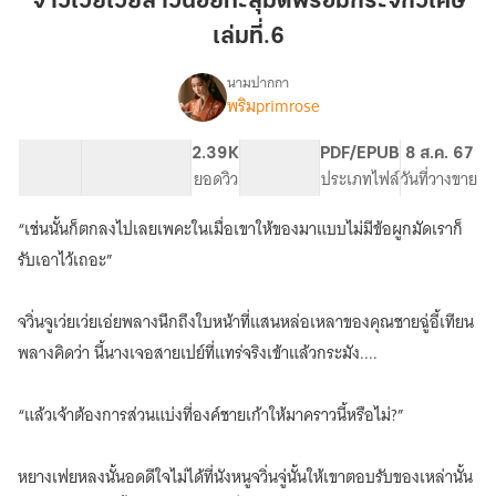
จ้าวเว่ยเว่ยสาวน้อยทะลุมิติพร้อมกระจกวิเศษ
น้อย
เล่มที่.6
ทะลุ
มิติ
นามปากกา
พร้อม
พริมprimrose
เรื่อง
จ้าว
กระจก
เว่ยเว่ย
วิเศษ
36.45K
313
2.39K
PG ทั่วไป
PDF/EPUB
8 ส.ค. 67
สาว
จำนวนคำ
จำนวนหน้า (A5)
เล่ม
ยอดวิว
ระดับเนื้อหา
ประเภทไฟล์
วันที่วางขาย
น้อย
ที่.6
ทะลุ
“เช่นนั้นก็ตกลงไปเลยเพคะในเมื่อเขาให้ของมาแบบไม่มีข้อผูกมัดเราก็
มิติ
พร้อม
รับเอาไว้เถอะ”
กระจก
วิเศษ
จวิ่นจูเว่ยเว่ยเอ่ยพลางนึกถึงใบหน้าที่แสนหล่อเหลาของคุณชายฉู่อี้เทียน
(มี
E
พลางคิดว่า นี้นางเจอสายเปย์ที่แทร่จริงเข้าแล้วกระมัง....
book
)
“แล้วเจ้าต้องการส่วนแบ่งที่องค์ชายเก้าให้มาคราวนี้หรือไม่?”
หยางเฟยหลงนั้นอดดีใจไม่ได้ที่นังหนูจวิ่นจู่นั้นให้เขาตอบรับของเหล่านั้น