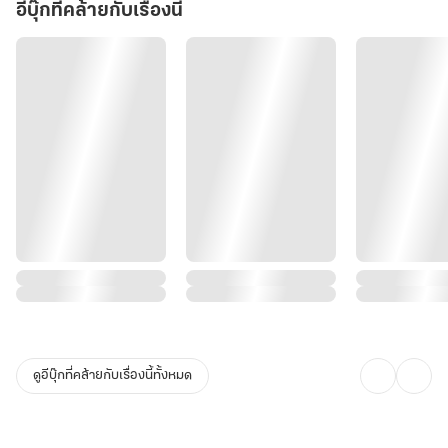
“ฮ่องเต้เพคะ คือว่าหม่อมฉันว่าจะถามหลายครั้งแล้วแต่ลืมเพคะ คือว่าที่
อีบุ๊กที่คล้ายกับเรื่องนี้
พระองค์ประทานตำแหน่งจวิ่นจู่ให้หม่อมฉันนั้น เออ ไม่ทราบว่ามีแต่
ตำแหน่งหรือเพคะ แล้วไม่มีของพระราชทานมากับตำแหน่งเลยหรือ?”
สิ้นเสียงถามของจวิ่นจู่ ความเงียบปะทุขึ้นมาในอากาศเสียงดังสนั่น
ทันที!!!!
จากนั้นไม่นานฮ่องเต้ที่กำลังจิบไวน์อึกใหญ่ปลอบใจตัวเองอยู่เมื่อได้ยิน
คำถามแทงใจเช่นนั้นพระองค์ถึงกับสำลักไวน์ ไอออกมาอย่างแรงเลยที
เดียว ส่วนเว่ยกงกงนั้นก็ถึงกับหันมาจ้องมองจวิ่นจู่เหมือนจะบอกว่า จวิ่น
จู่ก็ถามตรงเกิ้น!!!!
“เออ… เออ แล้วเจ้าอยากจะได้อะไรเล่า เฮ้อ เจ้าก็คงจะรู้จากท่านตาของ
เจ้าแล้วว่าเรานะยากจนขนาดไหนเงินส่วนตัวที่พอจะหาได้มาเล็กๆ น้อยๆ
ดูอีบุ๊กที่คล้ายกับเรื่องนี้ทั้งหมด
ก็ต้องแบ่งเจียดจากเจ้าพวกขุนนางพวกนั้นที่ส่งฎีกามาขอ ไปให้บรรดา
เมียๆ ของข้าบ้าง ข้าก็สงสารพวกนางเหมือนกันนะที่พอแต่งเข้าวังมังกร