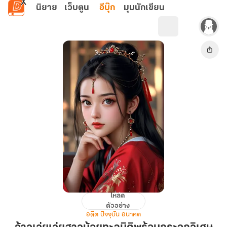
ข้ามไปยังเนื้อหาหลัก
นิยาย
เว็บตูน
อีบุ๊ก
มุมนักเขียน
โหลด
จ้าว
ตัวอย่าง
เว่ยเว่ย
อดีต ปัจจุบัน อนาคต
สาว