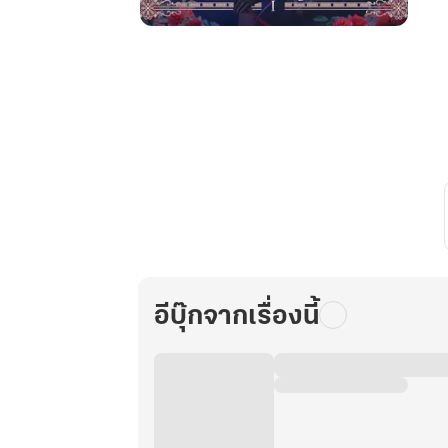
ช่วย
ด้วย
ค่ะ...นาง
ร้าย
คน
นี้
ถูก
เหล่า
วาย
ร้าย
เล่น
งาน!
อีบุ๊กจากเรื่องนี้
(เล่ม1)