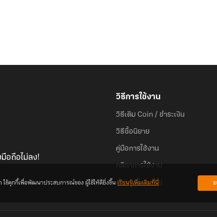
วิธีการใช้งาน
วิธีเติม Coin / ชำระเงิน
วิธีซื้อนิยาย
คู่มือการใช้งาน
มือถือไม่ลง!
กติกาการใช้งาน
้คุกกี้เพื่อพัฒนาประสบการณ์ของ ผู้ใช้ให้ดียิ่งขึ้น
เรียนรู้เพิ่มเติมที่นี่
ย
คำถามที่พบบ่อย