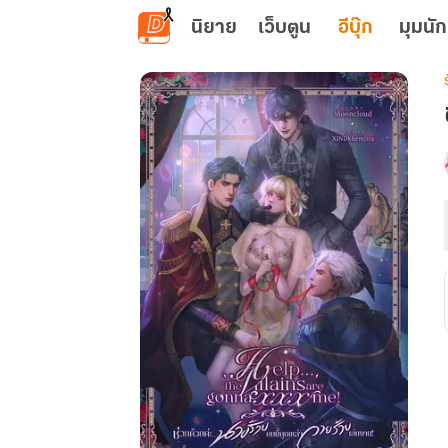
ข้ามไปยังเนื้อหาหลัก
นิยาย
เว็บตูน
อีบุ๊ก
มุมนัก
เ
น