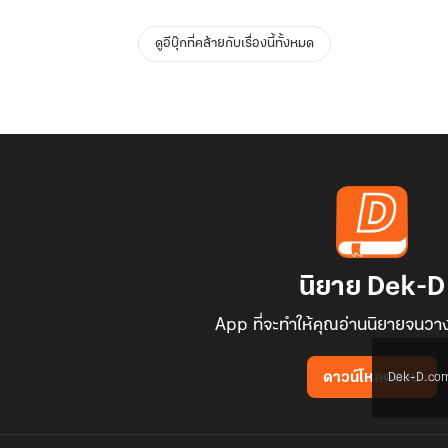
ดูอีบุ๊กที่คล้ายกับเรื่องนี้ทั้งหมด
นิยาย Dek-D
App ที่จะทำให้คุณอ่านนิยายจนวาง
Dek-D.com ใช
ดาวน์โหลดแอป