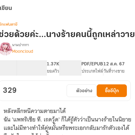
เขียน
รักแฟนตาซี
ช่วยด้วยค่ะ...นางร้ายคนนี้ถูกเหล่าวาย
นามปากกา
Mooncloud
รื่อง
ช่วย
ด้วย
187.18K
864
1.37K
PG ทั่วไป
PDF/EPUB
12 ส.ค. 67
ค่ะ...นาง
จำนวนคำ
จำนวนหน้า (A5)
ยอดวิว
ระดับเนื้อหา
ประเภทไฟล์
วันที่วางขาย
ร้าย
คน
ี้
329
ตัวอย่าง
ซื้ออีบุ๊ก
ถูก
เหล่า
วาย
หลังหลีกหนีความตายมาได้
ร้าย
เล่น
ฉัน 'แพทริเซีย ที. เรดวู้ด' ก็ได้รู้ตัวว่าเป็นนางร้ายในนิยาย
งาน!
และไม่มีทางทำให้คู่หมั้นหรือพระเอกกลับมารักตัวเองได้