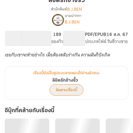
ลิขิตรักข้างรั้ว
รั้ว
B.J.BEN
สำนักพิมพ์
นามปากกา
เรื่อง
B.J.BEN
ลิขิต
รัก
ข้าง
33.56K
377
189
PG ทั่วไป
PDF/EPUB
16 ส.ค. 67
รั้ว
จำนวนคำ
จำนวนหน้า (A5)
ยอดวิว
ระดับเนื้อหา
ประเภทไฟล์
วันที่วางขาย
เธอกับเขาจะทำอย่างไร เมื่อต้องสลับร่างกัน ความมันก็บังเกิด
เรื่องนี้ยังมีในรูปแบบรายตอนให้อ่านด้วยนะ
ลิขิตรักข้างรั้ว
ติดตามเรื่องนี้
อีบุ๊กที่คล้ายกับเรื่องนี้