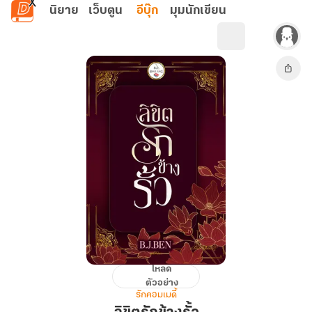
ข้ามไปยังเนื้อหาหลัก
นิยาย
เว็บตูน
อีบุ๊ก
มุมนักเขียน
โหลด
ลิขิต
ตัวอย่าง
รัก
รักคอมเมดี้
ข้าง