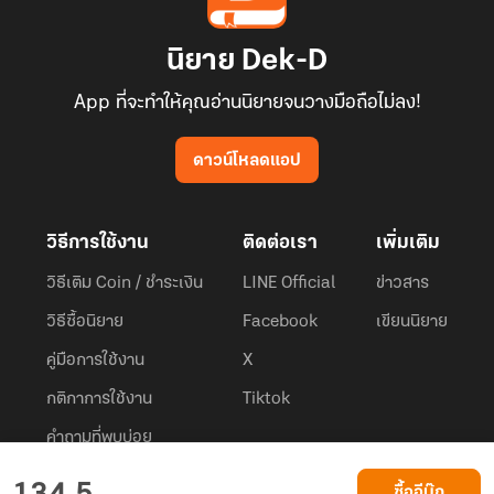
นิยาย Dek-D
App ที่จะทำให้คุณอ่านนิยายจนวางมือถือไม่ลง!
ดาวน์โหลดแอป
วิธีการใช้งาน
ติดต่อเรา
เพิ่มเติม
วิธีเติม Coin / ชำระเงิน
LINE Official
ข่าวสาร
วิธีซื้อนิยาย
Facebook
เขียนนิยาย
คู่มือการใช้งาน
X
กติกาการใช้งาน
Tiktok
คำถามที่พบบ่อย
Dek-D.com ใช้คุกกี้เพื่อพัฒนาประสบการณ์ของ ผู้ใช้ให้ดียิ่งขึ้น
ซื้ออีบุ๊ก