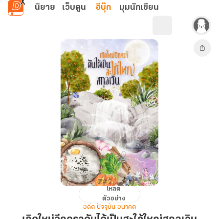
ข้ามไปยังเนื้อหาหลัก
นิยาย
เว็บตูน
อีบุ๊ก
มุมนักเขียน
โหลด
เกิด
ตัวอย่าง
ใหม่
อดีต ปัจจุบัน อนาคต
อีก