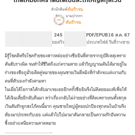
เกิดใหม่อีกคราดันได้เป็นสะใภ้ใหญ่สกุลเวิน
ครา
ต้นรักจฉ.
สำนักพิมพ์
ดัน
นามปากกา
เรื่อง
ได้
ต้นรักจฉ.
เกิด
เป็น
ใหม่
สะใภ้
อีก
36.67K
186
245
PG ทั่วไป
PDF/EPUB
16 ส.ค. 67
ใหญ่
ครา
จำนวนคำ
จำนวนหน้า (A5)
ยอดวิว
ระดับเนื้อหา
ประเภทไฟล์
วันที่วางขาย
ดัน
สกุล
ได้
มิรู้โชคดีหรือโชคร้ายของสาวหล่ออย่างซืออินที่ตายจากอุบัติเหตุเพราะ
เวิน
เป็น
ดันสับรางผิด จนทำให้ชีวิตถึงแก่ความตาย แล้ววิญญาณดันใด้มาอยู่ใน
สะใภ้
ใหญ่
ร่างของซือถูมั่วอดีตคู่หมายของคุณชายเวินลี่หมิงที่กำลังจะแต่งงานกับ
สกุล
คนที่ตัวเองกำลังตามหา
เวิน
ในเมื่อได้โอกาสได้กลับมาเจอเธออีกครั้งซืออินจึงไม่คิดยอมแพ้เพื่อให้
(มี
E-
ได้เฉินเตี๋ยอีกลับคืนมา ทว่าเรื่องกลับไม่ง่ายอย่างที่คิดเพราะคนทั้งสกุล
Book
เวินดันรักลูกสะใภ้คนนี้มาก คุณชายใหญ่ผู้คอยปกป้องทุกคนในบ้านจึง
แล้ว
นะคะ)
ต้องมาประทะกับเธอ แต่แล้วไปไปมามาดันกลายเป็นความรักอันหวาน
ซึ้งอย่างเหนือความคาดหมาย
.....................................