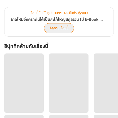
"ข้าทำผิดอะไร ข้าเพียงอยากเจอหน้าอาอีของข้าเท่านั้น" หญิงสาวโวย
ขณะโดนร่างสูงแบกใส่บ่ากว้างออกมาโยนไว้หน้าบ้านอย่างเช่นเคย
เรื่องนี้ยังมีในรูปแบบรายตอนให้อ่านด้วยนะ
เกิดใหม่อีกคราดันได้เป็นสะใภ้ใหญ่สกุลเวิน (มี E-Book แล้วนะคะ)
"เจ้าเลิกมายุ่งกับน้องสะใภ้เสียที พรุ่งนี้นางก็จะแต่งงานแล้ว ไม่มีเวลามา
ติดตามเรื่องนี้
คุยกับเจ้าหรอกนะ" ดีที่บ้านของเขามีตาวิเศษของน้องสะใภ้ติดไว้รอบ
บ้านจึงได้รู้ว่ามีคนคิดแอบย่องเบาเข้าบ้าน
อีบุ๊กที่คล้ายกับเรื่องนี้
"ท่านแม่!!!" เสียงเด็กน้อยที่เธอเคยช่วยไว้เมื่อไม่กี่วันก่อนเรียกขึ้นเสียง
ดัง ก่อนเจ้าตัวจะรีบวิ่งนำแม่นมและผู้ดูทั้งสองมาจับมือเธอแน่น พร้อม
กับมองเจิ้งเซียวเซี่ยด้วยความไม่พอใจ
"ใครแม่เจ้า" เจิ้งเซียวเซี่ยถามเด็กน้อยด้วยความไม่เข้าใจ พอ ๆ กับคน
ถูกแอบอ้าง
"นาง" เด็กน้อยเวินลู่ร่างตอบ ก่อนออกแรงดึงหญิงสาวพาเข้าบ้านตัวเอง
อย่างรวดเร็วโดยไม่สนสายตาของใครเลย