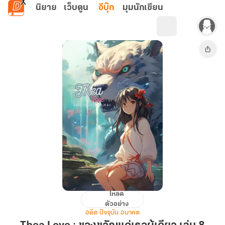
ข้ามไปยังเนื้อหาหลัก
นิยาย
เว็บตูน
อีบุ๊ก
มุมนักเขียน
โหลด
Thea
ตัวอย่าง
Love
อดีต ปัจจุบัน อนาคต
: