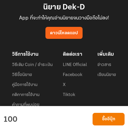
นิยาย Dek-D
App ที่จะทำให้คุณอ่านนิยายจนวางมือถือไม่ลง!
ดาวน์โหลดแอป
วิธีการใช้งาน
ติดต่อเรา
เพิ่มเติม
วิธีเติม Coin / ชำระเงิน
LINE Official
ข่าวสาร
วิธีซื้อนิยาย
Facebook
เขียนนิยาย
คู่มือการใช้งาน
X
กติกาการใช้งาน
Tiktok
คำถามที่พบบ่อย
Dek-D.com ใช้คุกกี้เพื่อพัฒนาประสบการณ์ของ ผู้ใช้ให้ดียิ่งขึ้น
100
ซื้ออีบุ๊ก
ยอมรับ
เรียนรู้เพิ่มเติมที่นี่
© 2026
Dek-D Interactive Co.,Ltd.
All rights reserved. |
Privacy Policy