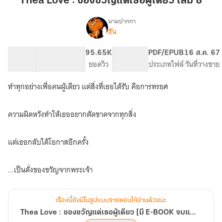
Thea Love : ของขวัญแด่เธอผู้เดียว เล่ม 8
ของ
ขวัญ
นามปากกา
ฮัน
Thea
แด่
เรื่อง
Love
เธอ
:
26.13K
97
95.65K
PG ทั่วไป
PDF/EPUB
16 ส.ค. 67
ผู้
ของ
จำนวนคำ
จำนวนหน้า (A5)
ยอดวิว
ระดับเนื้อหา
ประเภทไฟล์
วันที่วางขาย
เดียว
ขวัญ
เล่ม
แด่
ทำทุกอย่างเพื่อคนผู้เดียว แต่สิ่งที่เธอได้รับ คือการทรยศ
เธอ
8
ผู้
เดียว
ความผิดหวังทำให้เธออยากตัดขาดจากทุกสิ่ง
[มี
E-
BOOK
แต่เธอกลับได้โอกาสอีกครั้ง
จบ
แล้ว]
...เป็นดั่งของขวัญจากพระเจ้า
เรื่องนี้ยังมีในรูปแบบรายตอนให้อ่านด้วยนะ
Thea Love : ของขวัญแด่เธอผู้เดียว [มี E-BOOK จบแล้ว]