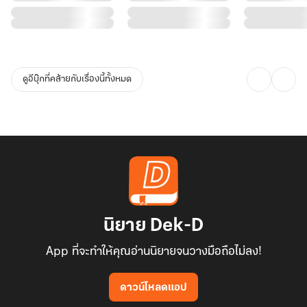
ทองอร่าม เส้นไหมสีทองขยายตัวออกไปอย่างรวดเร็ว พันเกี่ยวกันเป็น
เกลียว หมุนวนและบิดตัว ราวกับมังกรที่กำลังตื่นจากนิทรา
ในพริบตา เส้นไหมสีทองก็ก่อตัวเป็นรูปร่างมังกรทองคำขนาดมหึมา
ดูอีบุ๊กที่คล้ายกับเรื่องนี้ทั้งหมด
เกล็ดสีทองของมันส่องประกายเจิดจ้า ดวงตาสีทองคมกริบจ้องมองฝูง
ลิงเพลิงอย่างไม่เกรงกลัว ร่างกายของมันใหญ่โตและแข็งแกร่ง เต็มไป
ด้วยพลังอำนาจที่พร้อมจะทำลายล้างทุกสิ่ง
มังกรทองคำคำรามลั่น เสียงก้องกังวานสะท้อนไปทั่วป่า สั่นสะเทือนไป
ถึงแก่นวิญญาณของเหล่าสัตว์อสูรที่ซ่อนตัวอยู่
นิยาย Dek-D
App ที่จะทำให้คุณอ่านนิยายจนวางมือถือไม่ลง!
ดาวน์โหลดแอป