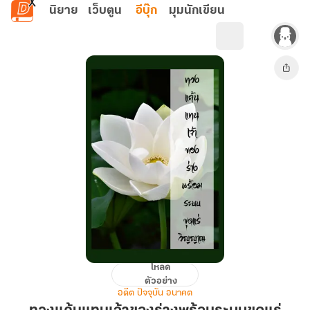
ข้ามไปยังเนื้อหาหลัก
นิยาย
เว็บตูน
อีบุ๊ก
มุมนักเขียน
โหลด
ทวง
ตัวอย่าง
แค้น
อดีต ปัจจุบัน อนาคต
แทน