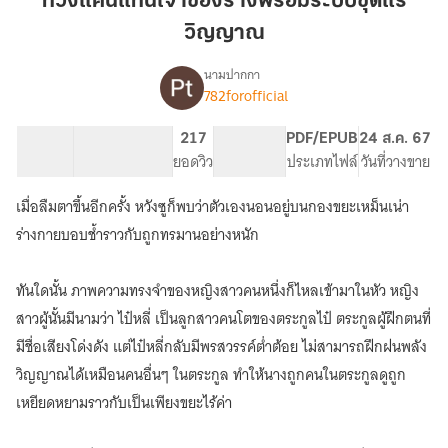
ทวงแค้นแทนเจ้าของร่างพร้อมระบบขุดแร่
เจ้าของ
วิญญาณ
ร่าง
พร้อม
นามปากกา
ระบบ
782forofficial
เรื่อง
ทวง
ขุด
แค้น
แร่
104.3K
501
217
PG ทั่วไป
PDF/EPUB
24 ส.ค. 67
แทน
จำนวนคำ
จำนวนหน้า (A5)
วิญญาณ
ยอดวิว
ระดับเนื้อหา
ประเภทไฟล์
วันที่วางขาย
เจ้าของ
ร่าง
เมื่อลืมตาขึ้นอีกครั้ง หวังซูก็พบว่าตัวเองนอนอยู่บนกองขยะเหม็นเน่า
พร้อม
ระบบ
ร่างกายบอบช้ำราวกับถูกทรมานอย่างหนัก
ขุด
แร่
ทันใดนั้น ภาพความทรงจำของหญิงสาวคนหนึ่งก็ไหลเข้ามาในหัว หญิง
วิญญาณ
สาวผู้นั้นมีนามว่า ไป๋หลี่ เป็นลูกสาวคนโตของตระกูลไป๋ ตระกูลผู้ฝึกตนที่
มีชื่อเสียงโด่งดัง แต่ไป๋หลี่กลับมีพรสวรรค์ต่ำต้อย ไม่สามารถฝึกฝนพลัง
วิญญาณได้เหมือนคนอื่นๆ ในตระกูล ทำให้นางถูกคนในตระกูลดูถูก
เหยียดหยามราวกับเป็นเพียงขยะไร้ค่า