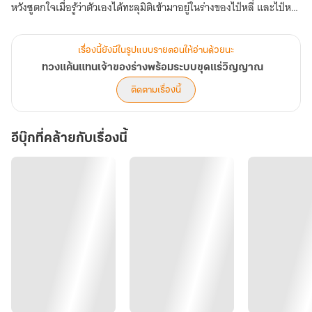
หวังซูตกใจเมื่อรู้ว่าตัวเองได้ทะลุมิติเข้ามาอยู่ในร่างของไป๋หลี่ และไป๋หลี่
ก็เพิ่งจะถูกคนในตระกูลรุมทำร้ายจนเสียชีวิต! แถมยังถูกโดนโยนเอามา
ทิ้งบนกองขยะเหม็นเน่า!
เรื่องนี้ยังมีในรูปแบบรายตอนให้อ่านด้วยนะ
ทวงแค้นแทนเจ้าของร่างพร้อมระบบขุดแร่วิญญาณ
"โชคชะตาเล่นตลกอะไรกับนาง!" ไป๋หลี่คนใหม่สบถอย่างหัวเสีย
ติดตามเรื่องนี้
"ไป๋หลี่ เจ้าไม่ต้องห่วง ข้าจะจะใช้ชีวิตที่เหลืออยู่เพื่อหาทางแก้แค้นให้เจ้า
อีบุ๊กที่คล้ายกับเรื่องนี้
เอง!"
[ระบบขุดแร่วิญญาณเปิดใช้งาน]
[ยินดีด้วย! ท่านได้อัญเชิญแก่นพลังวิญญาณประจำตัวของท่านออกมา
แล้ว แก่นพลังวิญญาณของท่านคือ เส้นไหมสีทอง]
เส้นไหมสีทองพุ่งออกมาจากร่างกายของนาง ราวกับม่านแสงสีทองที่
สาดส่องไปทั่วบริเวณ ป่าต้องห้ามที่เคยมืดครึ้มบัดนี้สว่างไสวด้วยแสงสี