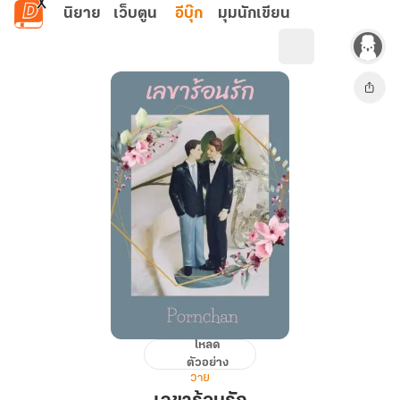
ข้ามไปยังเนื้อหาหลัก
นิยาย
เว็บตูน
อีบุ๊ก
มุมนักเขียน
โหลด
เลขา
ตัวอย่าง
ร้อน
วาย
รัก