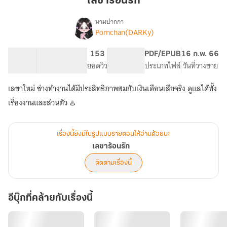
เลขาร้อนรัก
นามปากกา
Pornchan(DARKy)
เรื่อง
เลขา
ร้อน
19.01K
156
153
PG ทั่วไป
PDF/EPUB
16 ก.พ. 66
รัก
จำนวนคำ
จำนวนหน้า (A5)
ยอดวิว
ระดับเนื้อหา
ประเภทไฟล์
วันที่วางขาย
เลขาใหม่ ช่างทำงานได้มีประสิทธิภาพสมกับเงินเดือนเสียจริง ดูแลได้ทั้ง
เรื่องงานและส่วนตัว ♨️
เรื่องนี้ยังมีในรูปแบบรายตอนให้อ่านด้วยนะ
เลขาร้อนรัก
ติดตามเรื่องนี้
อีบุ๊กที่คล้ายกับเรื่องนี้