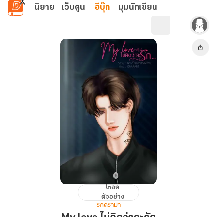
ข้ามไปยังเนื้อหาหลัก
นิยาย
เว็บตูน
อีบุ๊ก
มุมนักเขียน
โหลด
My
ตัวอย่าง
love
รักดราม่า
ไม่