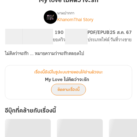
My love ไม่คิดว่าจะรัก
คิด
ว่า
นามปากกา
KhanomThai Story
My
จะ
เรื่อง
Love
รัก
ไม่
84.37K
478
190
PG ทั่วไป
PDF/EPUB
25 ส.ค. 67
คิด
จำนวนคำ
จำนวนหน้า (A5)
ยอดวิว
ระดับเนื้อหา
ประเภทไฟล์
วันที่วางขาย
ว่า
จะ
ไม่คิดว่าจะรัก ... หมายความว่าจะรักตลอดไป
รัก
เรื่องนี้ยังมีในรูปแบบรายตอนให้อ่านด้วยนะ
My Love ไม่คิดว่าจะรัก
ติดตามเรื่องนี้
อีบุ๊กที่คล้ายกับเรื่องนี้