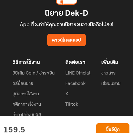
นิยาย Dek-D
App ที่จะทำให้คุณอ่านนิยายจนวางมือถือไม่ลง!
ดาวน์โหลดแอป
วิธีการใช้งาน
ติดต่อเรา
เพิ่มเติม
วิธีเติม Coin / ชำระเงิน
LINE Official
ข่าวสาร
วิธีซื้อนิยาย
Facebook
เขียนนิยาย
คู่มือการใช้งาน
X
กติกาการใช้งาน
Tiktok
คำถามที่พบบ่อย
Dek-D.com ใช้คุกกี้เพื่อพัฒนาประสบการณ์ของ ผู้ใช้ให้ดียิ่งขึ้น
159.5
ซื้ออีบุ๊ก
ยอมรับ