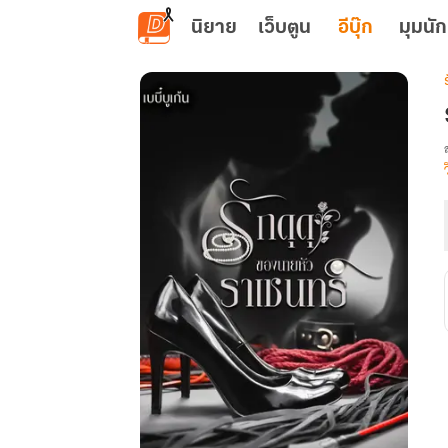
ข้ามไปยังเนื้อหาหลัก
นิยาย
เว็บตูน
อีบุ๊ก
มุมนัก
เ