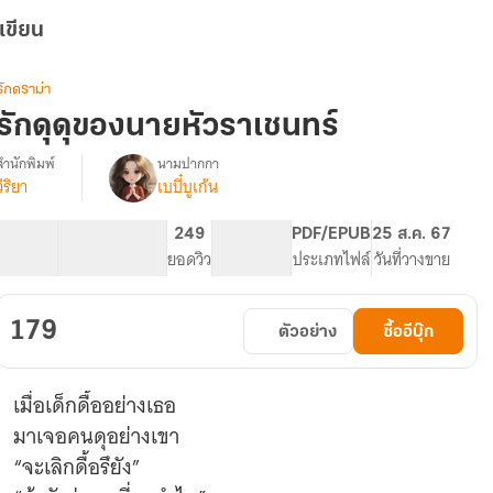
เขียน
รักดราม่า
รักดุดุของนายหัวราเชนทร์
สำนักพิมพ์
นามปากกา
วีริยา
เบบี๋บูเก้น
รื่อง
รัก
ดุ
66.81K
377
249
PG ทั่วไป
PDF/EPUB
25 ส.ค. 67
ดุ
จำนวนคำ
จำนวนหน้า (A5)
ยอดวิว
ระดับเนื้อหา
ประเภทไฟล์
วันที่วางขาย
ของ
นาย
หัว
179
ตัวอย่าง
ซื้ออีบุ๊ก
ราเชนทร์
เมื่อเด็กดื้ออย่างเธอ
มาเจอคนดุอย่างเขา
“จะเลิกดื้อรึยัง”