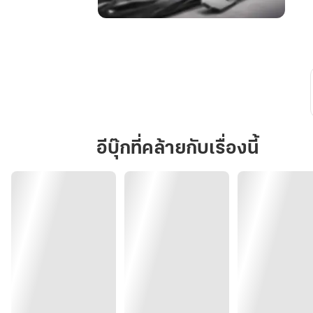
รัก
ดุ
ดุ
ของ
นาย
หัว
ราเชนทร์
อีบุ๊กที่คล้ายกับเรื่องนี้