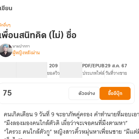
เขียน
รักอื่นๆ
เพื่อนสนิทคิด (ไม่) ซื่อ
นามปากกา
ผู้หญิงหลังม่าน
รื่อง
เพื่อน
สนิท
59.23K
284
209
PG ทั่วไป
PDF/EPUB
29 ส.ค. 67
คิด
จำนวนคำ
จำนวนหน้า (A5)
ยอดวิว
ระดับเนื้อหา
ประเภทไฟล์
วันที่วางขาย
(ไม่)
ซื่อ
75
ตัวอย่าง
ซื้ออีบุ๊ก
คนเกิดเดือน 9 วันที่ 9 จะอาภัพคู่ครอง คำทำนายที่มอบเอา
“มึงลองมองคนใกล้ตัวดิ เผื่อว่าจะเจอคนที่มึงตามหา”
“ใครวะ คนใกล้ตัวกู” หญิงสาวคิ้วหมุ่นหาเพื่อนชาย “มีแต่มึ