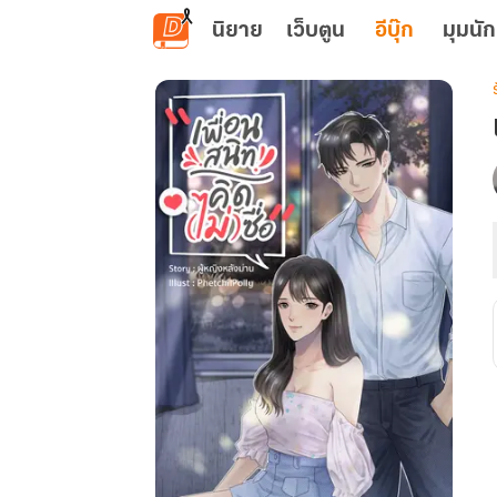
ข้ามไปยังเนื้อหาหลัก
นิยาย
เว็บตูน
อีบุ๊ก
มุมนัก
เ