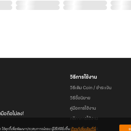
วิธีการใช้งาน
วิธีเติม Coin / ชำระเงิน
วิธีซื้อนิยาย
คู่มือการใช้งาน
มือถือไม่ลง!
กติกาการใช้งาน
้คุกกี้เพื่อพัฒนาประสบการณ์ของ ผู้ใช้ให้ดียิ่งขึ้น
เรียนรู้เพิ่มเติมที่นี่
ย
คำถามที่พบบ่อย