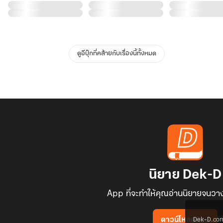
ดูอีบุ๊กที่คล้ายกับเรื่องนี้ทั้งหมด
นิยาย Dek-D
App ที่จะทำให้คุณอ่านนิยายจนวาง
Dek-D.com ใช
ดาวน์โหลดแอป