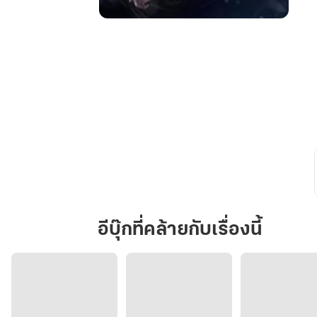
Unstoppable
#คน
โง่
ของ
จอม
หลอก
ลวง
อีบุ๊กที่คล้ายกับเรื่องนี้