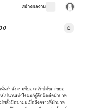
สร้างผลงาน
วง
คนนั้นกำลังตามจีบองครักษ์ต้อกต๋อยอ
ผ่านไปนานเท่าไรผมก็รู้สึกผิดต่อฝ่าบาท
ม่พลั้งมือฆ่าผมเมื่อถึงคราวที่ฝ่าบาท