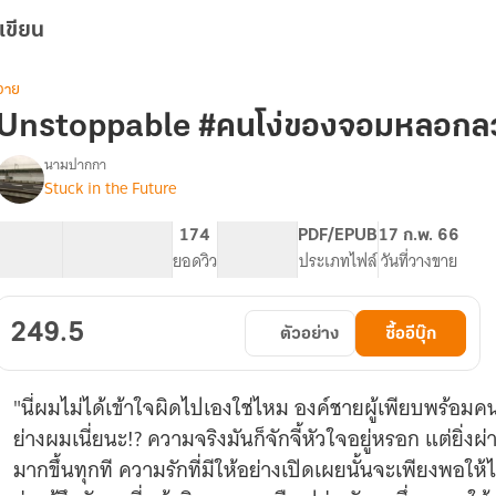
เขียน
วาย
Unstoppable #คนโง่ของจอมหลอกล
นามปากกา
Stuck in the Future
Unstoppable
รื่อง
#คน
โง่
121.26K
483
174
PG ทั่วไป
PDF/EPUB
17 ก.พ. 66
ของ
จำนวนคำ
จำนวนหน้า (A5)
ยอดวิว
ระดับเนื้อหา
ประเภทไฟล์
วันที่วางขาย
จอม
หลอก
ลวง
249.5
ตัวอย่าง
ซื้ออีบุ๊ก
(มีE-
book)
"นี่ผมไม่ได้เข้าใจผิดไปเองใช่ไหม องค์ชายผู้เพียบพร้อม
ย่างผมเนี่ยนะ!? ความจริงมันก็จักจี้หัวใจอยู่หรอก แต่ยิ่ง
มากขึ้นทุกที ความรักที่มีให้อย่างเปิดเผยนั้นจะเพียงพอให้ไ