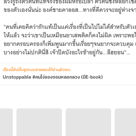
ล่วงรู้ถึงตัวตนที่แท้จริงของผมหรือเปล่า ตัวตนซึ่งหลอกใช
ของตัวเองนั่นน่ะ องค์ชายคาลอส...ทางที่ดีควรจะอยู่ห่าง
"คนที่เคยคิดว่ารักแท้เป็นแค่เรื่องที่เป็นไปไม่ได้สำหรับต
ให้แล้ว จะว่าเขาเป็นเหมือนยาเสพติดก็คงไม่ผิด เพราะพ
อยากครอบครองก็เพิ่มพูนมากขึ้นเรื่อยๆจนยากจะควบคุม 
บางอย่างไม่ปกตินี่สิ เจ้าปิดบังอะไรข้าอยู่กัน...ลีฮยอน"
ความรักมันจะยากแค่ไหนกันเชียว เรื่องราวของคนที่สถานะต่า
เรื่องนี้ยังมีในรูปแบบรายตอนให้อ่านด้วยนะ
กันคือความโดดเดี่ยวที่กัดกินจิตใจทั้งคู่อยู่ทุกเมื่อเชื่อวั
Unstoppable #คนโง่ของจอมหลอกลวง (มีE-book)