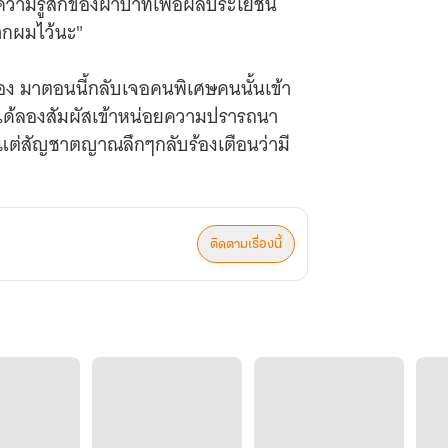
้ความรู้สึกของฝ่าบาทเพื่อผลประโยชน์
จากผมไว้นะ"
ัวเอง มาตอนนี้กลับเจอคนพิเศษคนนั้นเข้า
อได้ลองสัมผัสเข้าหน่อยความปรารถนา
แต่สัญชาตญาณลึกๆกลับร้องเตือนว่ามี
งกันสุดขั้วแต่กลับมีสิ่งหนึ่งที่เหมือน
ติดตามเรื่องนี้
น ทุกคนไปลองชิมกันได้นะฮะ พี่คาร์ลกับ