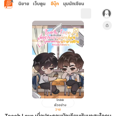
ข้ามไปยังเนื้อหาหลัก
นิยาย
เว็บตูน
อีบุ๊ก
มุมนักเขียน
โหลด
Teach
ตัวอย่าง
Love
วาย
เมื่อ