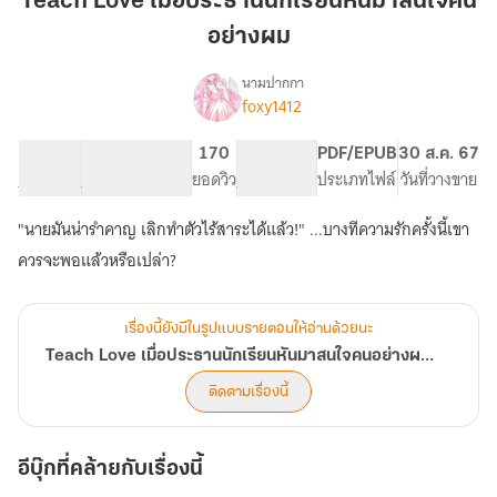
Teach Love เมื่อประธานนักเรียนหันมาสนใจคน
ประธาน
อย่างผม
นักเรียน
หัน
นามปากกา
มา
foxy1412
Teach
เรื่อง
สนใจ
Love
เมื่อ
คน
21.99K
117
170
PG ทั่วไป
PDF/EPUB
30 ส.ค. 67
ประธาน
จำนวนคำ
จำนวนหน้า (A5)
อย่าง
ยอดวิว
ระดับเนื้อหา
ประเภทไฟล์
วันที่วางขาย
นักเรียน
ผม
หัน
"นายมันน่ารำคาญ เลิกทำตัวไร้สาระได้แล้ว!" ...บางทีความรักครั้งนี้เขา
มา
ควรจะพอแล้วหรือเปล่า?
สนใจ
คน
อย่าง
ผม
เรื่องนี้ยังมีในรูปแบบรายตอนให้อ่านด้วยนะ
#ธี
Teach Love เมื่อประธานนักเรียนหันมาสนใจคนอย่างผม #ธีโอติวให้หน่อย
โอ
ติว
ติดตามเรื่องนี้
ให้
หน่อย
อีบุ๊กที่คล้ายกับเรื่องนี้