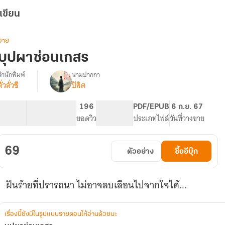
เขียน
วาย
บุปผาซ่อนเกสร
สำนักพิมพ์
นามปากกา
ลั่วลั่วซี
ปิสิต
รื่อง
บุปผา​
ซ่อน​
60.36K
434
196
PG ทั่วไป
PDF/EPUB
6 ก.ย. 67
เกสร​
จำนวนคำ
จำนวนหน้า (A5)
ยอดวิว
ระดับเนื้อหา
ประเภทไฟล์
วันที่วางขาย
69
ตัวอย่าง
ซื้ออีบุ๊ก
ฝันร้ายที่ปรารถนา ไม่อาจลบเลือนไปจากใจได้...
เรื่องนี้ยังมีในรูปแบบรายตอนให้อ่านด้วยนะ