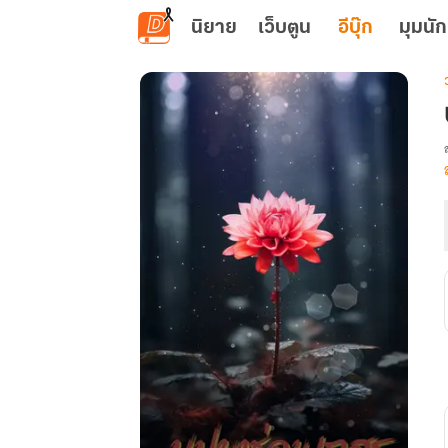
ข้ามไปยังเนื้อหาหลัก
นิยาย
เว็บตูน
อีบุ๊ก
มุมนัก
เ