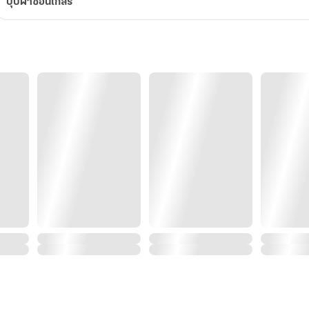
บุปผา​ซ่อน​เกสร​