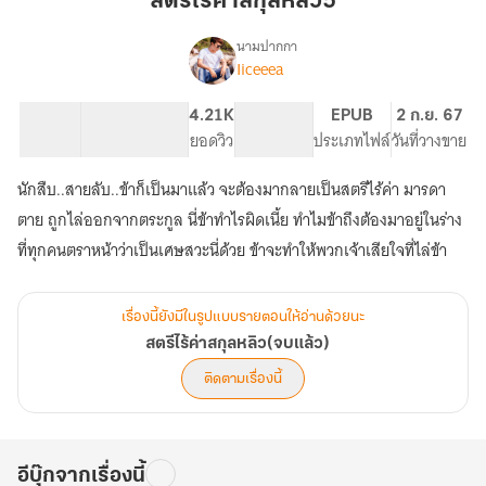
สตรีไร้ค่าสกุลหลิว5
สกุล
หลิว5
นามปากกา
Iiceeea
เรื่อง
สตรี
ไร้
58.84K
199
4.21K
PG ทั่วไป
EPUB
2 ก.ย. 67
ค่า
จำนวนคำ
จำนวนหน้า (A5)
ยอดวิว
ระดับเนื้อหา
ประเภทไฟล์
วันที่วางขาย
สกุล
หลิว(จบ
นักสืบ..สายลับ..ข้าก็เป็นมาแล้ว จะต้องมากลายเป็นสตรีไร้ค่า มารดา
แล้ว)
ตาย ถูกไล่ออกจากตระกูล นี่ข้าทำไรผิดเนี้ย ทำไมข้าถึงต้องมาอยู่ในร่าง
ที่ทุกคนตราหน้าว่าเป็นเศษสวะนี่ด้วย ข้าจะทำให้พวกเจ้าเสียใจที่ไล่ข้า
เรื่องนี้ยังมีในรูปแบบรายตอนให้อ่านด้วยนะ
สตรีไร้ค่าสกุลหลิว(จบแล้ว)
ติดตามเรื่องนี้
อีบุ๊กจากเรื่องนี้