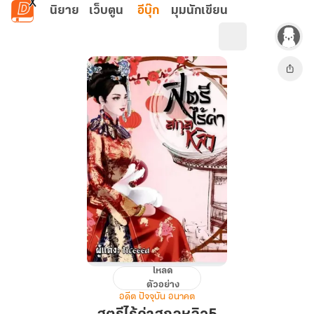
ข้ามไปยังเนื้อหาหลัก
นิยาย
เว็บตูน
อีบุ๊ก
มุมนักเขียน
โหลด
สตรี
ตัวอย่าง
ไร้
อดีต ปัจจุบัน อนาคต
ค่า