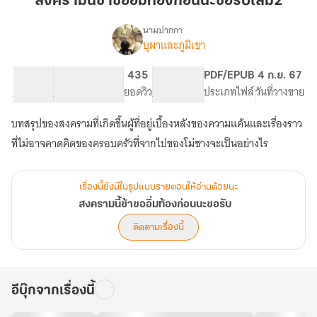
สงครามนี้ข้าขออิ่มท้องก่อนนะขอรับเล่ม2
ขอ
อิ่ม
นามปากกา
บุผาและภูมิเขา
เรื่อง
ท้อง
สงคราม
ก่อน
นี้
62.9K
285
435
PG ทั่วไป
PDF/EPUB
4 ก.ย. 67
นะ
ข้า
จำนวนคำ
จำนวนหน้า (A5)
ยอดวิว
ระดับเนื้อหา
ประเภทไฟล์
วันที่วางขาย
ขอรับ
ขอ
อิ่ม
เล่ม2
บทสรุปของสงครามที่เกิดขึ้นผู้ที่อยู่เบื้องหลังของความแค้นและเรื่องราว
ท้อง
ก่อน
ที่ไม่อาจคาดคิดของครอบครัวที่จากไปของโม่ชางจะเป็นอย่างไร
นะ
ขอรับ
เรื่องนี้ยังมีในรูปแบบรายตอนให้อ่านด้วยนะ
สงครามนี้ข้าขออิ่มท้องก่อนนะขอรับ
ติดตามเรื่องนี้
อีบุ๊กจากเรื่องนี้