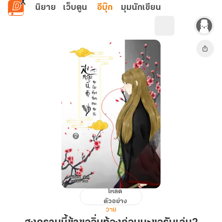
ข้ามไปยังเนื้อหาหลัก
นิยาย
เว็บตูน
อีบุ๊ก
มุมนักเขียน
โหลด
สงคราม
ตัวอย่าง
นี้
วาย
ข้า