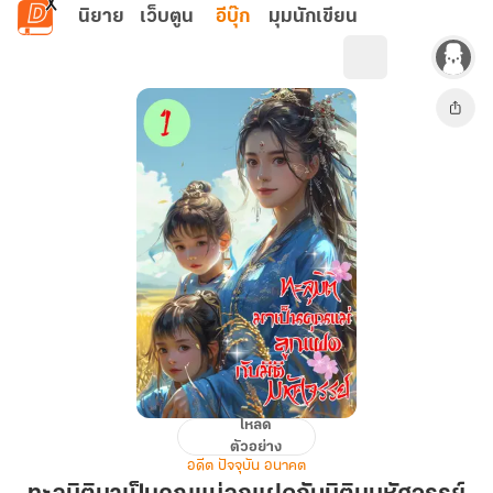
ข้ามไปยังเนื้อหาหลัก
นิยาย
เว็บตูน
อีบุ๊ก
มุมนักเขียน
โหลด
ทะลุ
ตัวอย่าง
มิติ
อดีต ปัจจุบัน อนาคต
มา