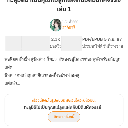
ทะลุมิติมาเป็นคุณแม่ลูกแฝดกับมิติมมหัศจรรย์
เป็น
เล่ม 1
คุณ
แม่
นามปากกา
ลูก
ฮาจิฮาจิ
เรื่อง
ทะลุ
แฝด
มิติ
กับ
39.49K
241
2.1K
PG ทั่วไป
PDF/EPUB
5 ก.ย. 67
ไป
จำนวนคำ
จำนวนหน้า (A5)
มิ
ยอดวิว
ระดับเนื้อหา
ประเภทไฟล์
วันที่วางขาย
เป็น
ติ
คุณ
พอลืมตาตื่นขึ้น ลู่ซินฟาง ก็พบว่าตัวเองอยู่ในกระท่อมพุพังพร้อมกับลูก
ม
แม่
ลูก
มหัศจรรย์
แฝด
แฝด
เล่ม
ซินฟางคนเก่าถูกสามีเลวทอดทิ้งอย่างน่าอดสู
กับ
1
มิติ
มหัศจรรย์
เรื่องนี้ยังมีในรูปแบบรายตอนให้อ่านด้วยนะ
ทะลุมิติไปเป็นคุณแม่ลูกแฝดกับมิติมหัศจรรย์
ติดตามเรื่องนี้