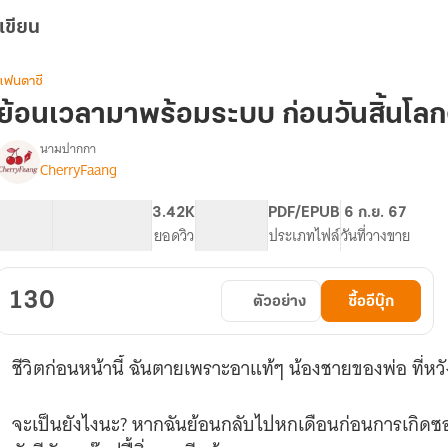
เขียน
แฟนตาซี
ย้อนเวลามาพร้อมระบบ ก่อนวันสิ้นโลกด้
นามปากกา
CherryFaang
(จบ
รื่อง
แล้ว)
ย้อน
35.84K
259
3.42K
PG ทั่วไป
PDF/EPUB
6 ก.ย. 67
เวลา
จำนวนคำ
จำนวนหน้า (A5)
ยอดวิว
ระดับเนื้อหา
ประเภทไฟล์
วันที่วางขาย
มา
พร้อม
ระบบ
130
ตัวอย่าง
ซื้ออีบุ๊ก
ก่อน
วัน
สิ้น
ชีวิตก่อนหน้านี้ ฉันตายเพราะอาแท้ๆ น้องชายของพ่อ ที่หว
โลก
ด้วย
ซอมบี้
จะเป็นยังไงนะ? หากฉันย้อนกลับไปหกเดือนก่อนการเกิดซ
(มี