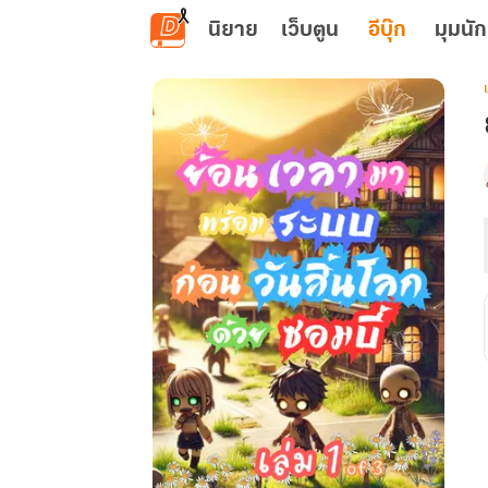
ข้ามไปยังเนื้อหาหลัก
นิยาย
เว็บตูน
อีบุ๊ก
มุมนัก
เ