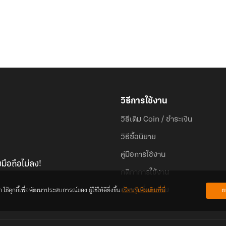
วิธีการใช้งาน
วิธีเติม Coin / ชำระเงิน
วิธีซื้อนิยาย
คู่มือการใช้งาน
มือถือไม่ลง!
กติกาการใช้งาน
้คุกกี้เพื่อพัฒนาประสบการณ์ของ ผู้ใช้ให้ดียิ่งขึ้น
เรียนรู้เพิ่มเติมที่นี่
ย
คำถามที่พบบ่อย