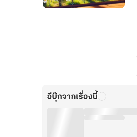
ย้อน
เวลา
มา
พร้อม
ระบบ
ก่อน
วัน
สิ้น
โลก
ด้วย
ซอมบี้
:
อีบุ๊กจากเรื่องนี้
เล่ม
1