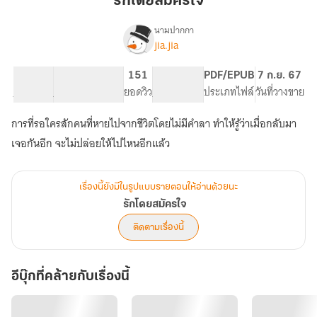
รักโดยสมัครใจ
ใจ
นามปากกา
jia.jia
เรื่อง
รัก
โดย
43.25K
274
151
PG ทั่วไป
PDF/EPUB
7 ก.ย. 67
สมัคร
จำนวนคำ
จำนวนหน้า (A5)
ยอดวิว
ระดับเนื้อหา
ประเภทไฟล์
วันที่วางขาย
ใจ
การที่รอใครสักคนที่หายไปจากชีวิตโดยไม่มีคำลา ทำให้รู้ว่าเมื่อกลับมา
เจอกันอีก จะไม่ปล่อยให้ไปไหนอีกแล้ว
เรื่องนี้ยังมีในรูปแบบรายตอนให้อ่านด้วยนะ
รักโดยสมัครใจ
ติดตามเรื่องนี้
อีบุ๊กที่คล้ายกับเรื่องนี้