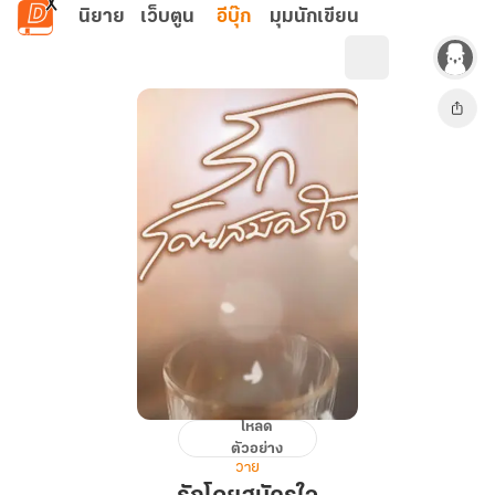
ข้ามไปยังเนื้อหาหลัก
นิยาย
เว็บตูน
อีบุ๊ก
มุมนักเขียน
โหลด
รัก
ตัวอย่าง
โดย
วาย
สมัคร