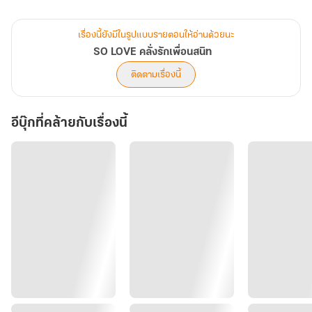
-------------------------------
นิยายซีรีย์เซ็ทที่ 2
เรื่องนี้ยังมีในรูปแบบรายตอนให้อ่านด้วยนะ
เล่ห์รักนายวายร้าย [รันเวย์-แพรดาว]
SO LOVE คลั่งรักเพื่อนสนิท
เมียบิ๊กบอส [บิ๊กบอส-สปาย]
ติดตามเรื่องนี้
ไอศูรย์(ไร้)เมียรัก [พี่ใหญ่-มัดหมี่]
So Love คลั่งรักเพื่อนสนิท [ไรเฟิล-ณิชา]
อีบุ๊กที่คล้ายกับเรื่องนี้
Bad Love พันธะรัก [คิมหันต์-พริกหวาน]
(ถึงจะเป็นเซ็ทซีรีย์ก็หาสามารถอ่านแยกเล่มได้ค่ะ)
------------------------------