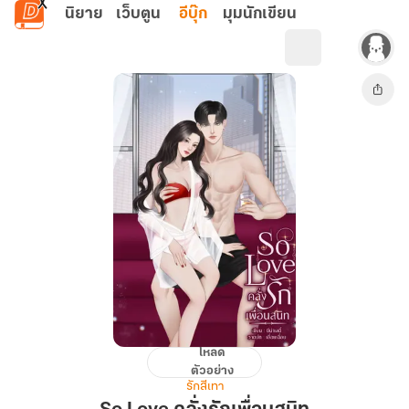
ข้ามไปยังเนื้อหาหลัก
นิยาย
เว็บตูน
อีบุ๊ก
มุมนักเขียน
โหลด
So
ตัวอย่าง
Love
รักสีเทา
คลั่ง