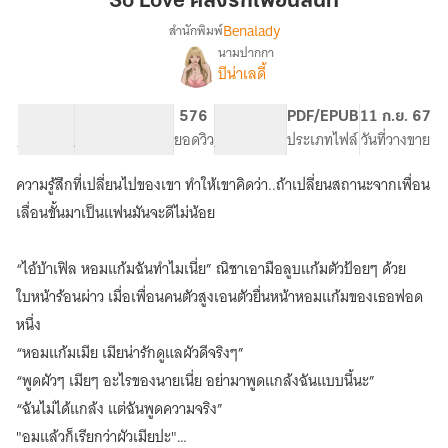
So Love คลั่งรักเพื่อนสนิท
รัก
Benalady
สำนักพิมพ์
เพื่อน
นามปากกา
SO
เรื่อง
สนิท
บีน่าเลดี้
LOVE
คลั่ง
94.65K
450
576
PG ทั่วไป
PDF/EPUB
11 ก.ย. 67
รัก
จำนวนคำ
จำนวนหน้า (A5)
ยอดวิว
ระดับเนื้อหา
ประเภทไฟล์
วันที่วางขาย
เพื่อน
สนิท
ความรู้สึกที่เปลี่ยนไปของเขา ทำให้เขาคิดว่า..ถ้าเปลี่ยนสถานะจากเพื่อน
เลื่อนขั้นมาเป็นแฟนมันจะดีไม่น้อย
“ไอ้บ้าเฟิล หอมแก้มฉันทำไมเนี่ย” ณิชาเอามือลูบแก้มตัวป้อยๆ ด้วย
ใบหน้าร้อนผ่าว เมื่อเพื่อนคนตัวสูงเอนตัวยื่นหน้าหอมแก้มของเธอฟอด
หนึ่ง
“หอมแก้มเมีย เมียน่ารักดูแลผัวดีจริงๆ”
“พูดผัวๆ เมียๆ อะไรของนายเนี่ย อย่ามาพูดแกล้งฉันแบบนี้นะ”
“ฉันไม่ได้แกล้ง แต่ฉันพูดความจริง”
"อมแล้วก็เรียกว่าผัวเมียปะ"