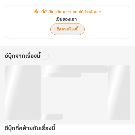
เอาคืนพวกมันทุกคนที่หมายจะชกชิงในสิ่งที่พี่สาวของนางถือครองอยู่!!!!
เรื่องนี้ยังมีในรูปแบบรายตอนให้อ่านด้วยนะ
เซี่ยฮองเฮา
ติดตามเรื่องนี้
ช่างน่าขบขัน อยากเป็นสตรีเพียงหนึ่งเดียว อยากแต่งงานอย่างมีเกียรติ
เช่นนั้นเหตุใดไม่เลือกแต่งกับบุรุษอื่นที่เขาไม่ได้มีภรรยาเอกอยู่แล้วเล่า?
อีบุ๊กจากเรื่องนี้
แต่กลับเลือกที่จะบอกกล่าวกับบุรุษที่มีภรรยาแล้ว ทั้งยังบอกเป็นนัยให้
เขากำจัดภรรยาคู่ชีวิตเพื่อให้ตนได้เข้ามาอยู่ในตำแหน่งนี้แทน…. นี่นะ
หรือสตรีผู้ใสซื่อและไร้เดียงสา?
หากไม่บอกกล่าวเป็นว่าคุณหนูตระกูลใหญ่ ตัวข้าผู้นี้ก็คงคิดได้ว่านี่คือ
โสเภณีจากซ่องไหนสักที่เป็นแน่……
เพราะข้ารักท่านมาไปใช่หรือไม่? ท่านจึงเบื่อหน่ายและกระทำกับข้าราว
อีบุ๊กที่คล้ายกับเรื่องนี้