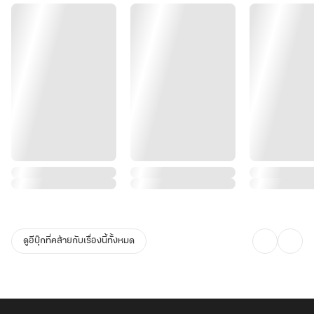
สุนัขไร้ค่าตัวหนึ่ง
เพราะข้าร้ายกาจทำทุกอย่างเพื่อให้ได้ท่านมาครอบครองใช่หรือไม่? ท่าน
จึงด่าทอว่าข้าคือปีศาจชั่วช้าแสนเลือดเย็น
เพราะข้าเห็นแก่ตัว ไม่ต้องการให้ท่านปักใจรักสตรีนางใดนอกจากข้าใช่
หรือไม่? ท่านจึงลงมือ... สังหารข้าด้วยมือของท่านเอง!
ซวนหยวนซ่างอวิ๋น.... ตลอดระยะเวลาสิบปีที่ผ่านมาท่านเคยรักข้าบ้าง
หรือไม่?
หรือเพราะข้ามาจากตระกูลเซี่ย... เป็นหอกข้างแคร่ที่ท่านไม่อาจไว้ใจได้
ดูอีบุ๊กที่คล้ายกับเรื่องนี้ทั้งหมด
แต่ทำไมล่ะ?
เพราะข้ารักท่าน ข้าจึงทำเพื่อท่าน...