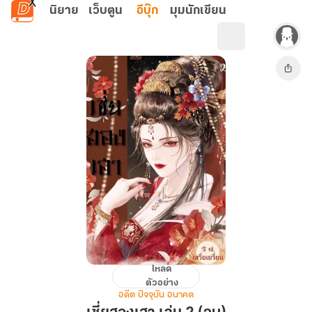
ข้ามไปยังเนื้อหาหลัก
นิยาย
เว็บตูน
อีบุ๊ก
มุมนักเขียน
โหลด
เซี่ย
ตัวอย่าง
ฮองเฮา
อดีต ปัจจุบัน อนาคต
เล่ม