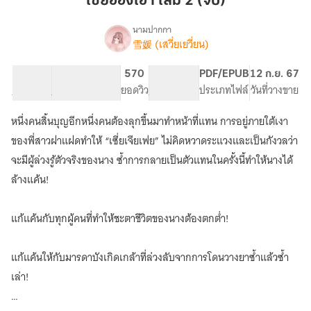
เซี่ยฮองเฮา เล่ม 2 (จบ)
2
(จบ)
นามปากกา
雪媛 (เสวี่ยเยวี่ยน)
เรื่อง
เซี่ย
ฮองเฮา
77.28K
319
570
PG ทั่วไป
PDF/EPUB
12 ก.ย. 67
จำนวนคำ
จำนวนหน้า (A5)
ยอดวิว
ระดับเนื้อหา
ประเภทไฟล์
วันที่วางขาย
หนึ่งคนสิ้นบุญอีกหนึ่งคนต้องลุกขึ้นมาทำหน้าที่แทน การอยู่ภายใต้เงา
ของพี่สาวฝาแฝดทำให้ “เซี่ยเจียเฟย” ไม่คิดหวาดระแวงและเป็นกังวลว่า
จะมีผู้ล่วงรู้ตัวจริงของนาง ซ้ำการกลายเป็นตัวแทนในครั้งนี้ทำให้นางได้
ล้างแค้น!
แก้แค้นกับทุกผู้คนที่ทำให้ชะตาชีวิตของนางต้องตกต่ำ!
แก้แค้นให้กับมารดาบังเกิดเกล้าที่ล่วงลับจากการโดนวางยาซ้ำแล้วซ้ำ
เล่า!