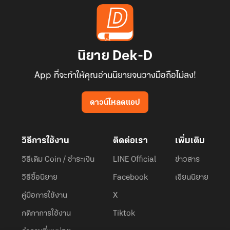
หมายเดินเข้ากรงทอง ใช้ชีวิตที่ต้องระวังทุกฝีก้าวก็เพื่อท่าน...
แต่แล้วในท้ายที่สุด... ข้าก็ต้องมาตกตายด้วยน้ำมือของท่าน!
นิยาย Dek-D
ต้องจบชีวิตลงด้วยมือของคนที่ข้ารักสุดหัวใจ สิ้นลมหายใจสุดท้ายที่
App ที่จะทำให้คุณอ่านนิยายจนวางมือถือไม่ลง!
ตำหนักร้ายอย่างโดดเดี่ยว
ดาวน์โหลดแอป
นี่ใช่หรือไม่?....
วิธีการใช้งาน
ติดต่อเรา
เพิ่มเติม
คือความรักของท่านที่ตอบแทนข้า!!!!
วิธีเติม Coin / ชำระเงิน
LINE Official
ข่าวสาร
วิธีซื้อนิยาย
Facebook
เขียนนิยาย
คู่มือการใช้งาน
X
ความจริงที่ตอกย้ำทำให้ “เซี่ยเจียเฟย” นางหงส์ผู้สูงศักดิ์เหยียดยิ้มด้วย
กติกาการใช้งาน
Tiktok
ความสมเพช นางกำลังสมเพชตนเองที่ทำทุกอย่างแต่กลับไม่ได้อะไรเลย