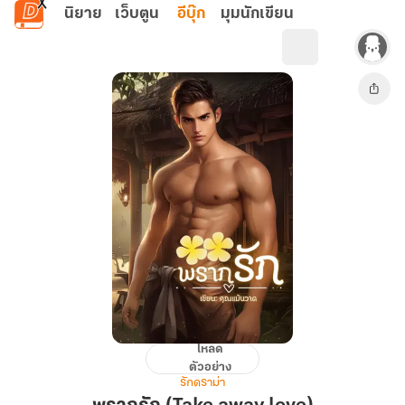
ข้ามไปยังเนื้อหาหลัก
นิยาย
เว็บตูน
อีบุ๊ก
มุมนักเขียน
โหลด
พราก
ตัวอย่าง
รัก
รักดราม่า
(Take