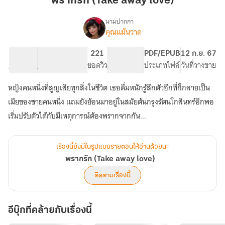
พรากรัก (Take away love)
away
love)
นามปากกา
คุณแม้นวาด
เรื่อง
พราก
รัก
29.6K
199
221
PG ทั่วไป
PDF/EPUB
12 ก.ย. 67
(Take
จำนวนคำ
จำนวนหน้า (A5)
ยอดวิว
ระดับเนื้อหา
ประเภทไฟล์
วันที่วางขาย
away
love)
หญิงคนหนึ่งที่สูญเสียทุกสิ่งในชีวิต เธอดื่มหนักรู้สึกตัวอีกที่ก็กลายเป็น
เมียของชายคนหนึ่ง แถมยังย้อนมาอยู่ในสมัยต้นกรุงรัตนโกสินทร์อีกพอ
เริ่มปรับตัวได้กับมีเหตุการณ์ต้องพรากจากกัน...
เรื่องนี้ยังมีในรูปแบบรายตอนให้อ่านด้วยนะ
พรากรัก (Take away love)
ติดตามเรื่องนี้
อีบุ๊กที่คล้ายกับเรื่องนี้