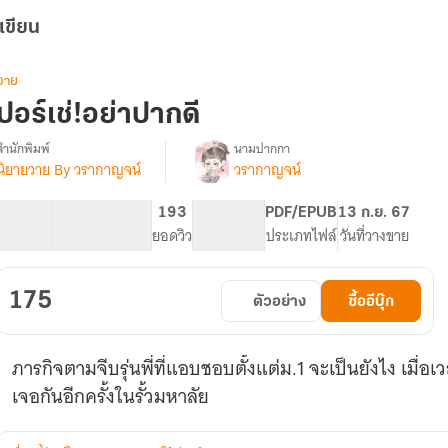
เขียน
วาย
ปอร์เช่!อย่าปากดี
สำนักพิมพ์
นามปากกา
นิยายวาย By วรากาญจน์
วรากาญจน์
รื่อง
ปอร์เช่!
อย่า
68.93K
527
193
PG ทั่วไป
PDF/EPUB
13 ก.ย. 67
ปาก
จำนวนคำ
จำนวนหน้า (A5)
ยอดวิว
ระดับเนื้อหา
ประเภทไฟล์
วันที่วางขาย
ดี
(BL)
มี
175
ตัวอย่าง
ซื้ออีบุ๊ก
E-
book
ภารกิจตามจีบรุ่นพี่ที่แอบชอบตั้งแต่ม.1 จะเป็นยังไง เมื่