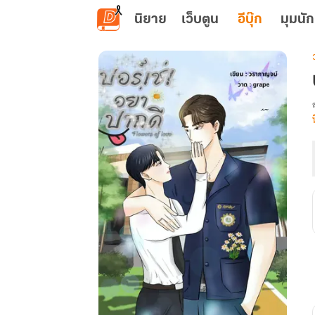
ข้ามไปยังเนื้อหาหลัก
นิยาย
เว็บตูน
อีบุ๊ก
มุมนัก
เ