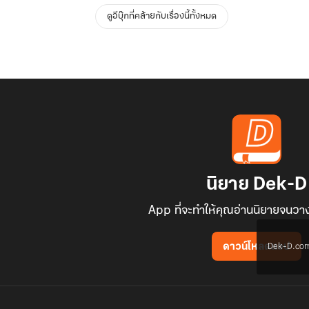
ดูอีบุ๊กที่คล้ายกับเรื่องนี้ทั้งหมด
นิยาย Dek-D
App ที่จะทำให้คุณอ่านนิยายจนวาง
Dek-D.com ใช
ดาวน์โหลดแอป