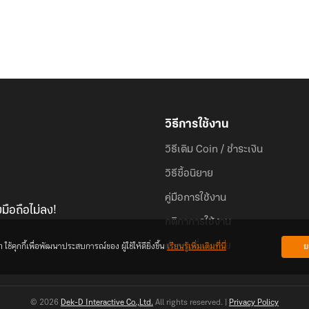
วิธีการใช้งาน
วิธีเติม Coin / ชำระเงิน
วิธีซื้อนิยาย
คู่มือการใช้งาน
มือถือไม่ลง!
กติกาการใช้งาน
้คุกกี้เพื่อพัฒนาประสบการณ์ของ ผู้ใช้ให้ดียิ่งขึ้น
เรียนรู้เพิ่มเติมที่นี่
ย
คำถามที่พบบ่อย
© 2026
Dek-D Interactive Co.,Ltd.
All rights reserved. |
Privacy Policy