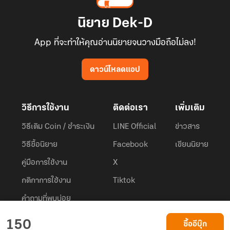
นิยาย Dek-D
App ที่จะทำให้คุณอ่านนิยายจนวางมือถือไม่ลง!
ดาวน์โหลดแอป
วิธีการใช้งาน
ติดต่อเรา
เพิ่มเติม
วิธีเติม Coin / ชำระเงิน
LINE Official
ข่าวสาร
วิธีซื้อนิยาย
Facebook
เขียนนิยาย
คู่มือการใช้งาน
X
กติกาการใช้งาน
Tiktok
คำถามที่พบบ่อย
Dek-D.com ใช้คุกกี้เพื่อพัฒนาประสบการณ์ของ ผู้ใช้ให้ดียิ่งขึ้น
150
ซื้ออีบุ๊ก
ยอมรับ