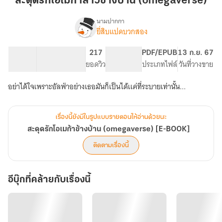
สะดุดรักโอเมก้าสาวข้างบ้าน (omegaverse)
เม
ก้า
นามปากกา
ยี่สิบแปดบวกสอง
เรื่อง
สาว
สะดุด
ข้าง
รัก
26.1K
197
217
PG ทั่วไป
PDF/EPUB
13 ก.ย. 67
บ้าน
โอ
จำนวนคำ
จำนวนหน้า (A5)
ยอดวิว
ระดับเนื้อหา
ประเภทไฟล์
วันที่วางขาย
(omegaverse)
เม
ก้า
อย่าได้ใจเพราะอัลฟ่าอย่างเธอมันก็เป็นได้เเค่ที่ระบายเท่านั้น...
ข้าง
บ้าน
(omegaverse)
[E-
เรื่องนี้ยังมีในรูปแบบรายตอนให้อ่านด้วยนะ
BOOK]
สะดุดรักโอเมก้าข้างบ้าน (omegaverse) [E-BOOK]
ติดตามเรื่องนี้
อีบุ๊กที่คล้ายกับเรื่องนี้