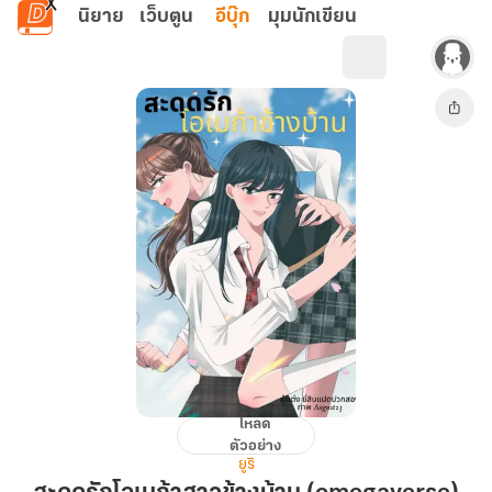
ข้ามไปยังเนื้อหาหลัก
นิยาย
เว็บตูน
อีบุ๊ก
มุมนักเขียน
โหลด
สะดุด
ตัวอย่าง
รัก
ยูริ
โอ