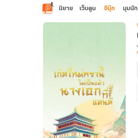
ข้ามไปยังเนื้อหาหลัก
นิยาย
เว็บตูน
อีบุ๊ก
มุมนัก
เ
น
ท