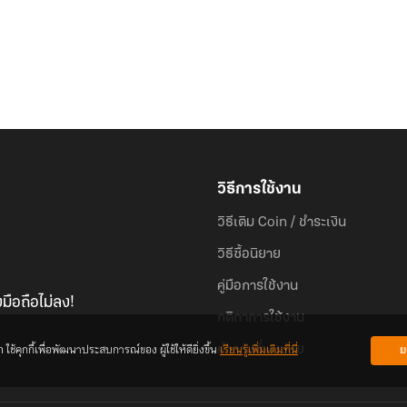
วิธีการใช้งาน
วิธีเติม Coin / ชำระเงิน
วิธีซื้อนิยาย
คู่มือการใช้งาน
มือถือไม่ลง!
กติกาการใช้งาน
้คุกกี้เพื่อพัฒนาประสบการณ์ของ ผู้ใช้ให้ดียิ่งขึ้น
เรียนรู้เพิ่มเติมที่นี่
ย
คำถามที่พบบ่อย