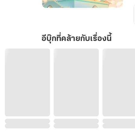
เกิด
ใหม่
ครา
นี้
อีบุ๊กที่คล้ายกับเรื่องนี้
ไม่
เป็น
แล้ว
นางเอก
ที่
แสน
ดี