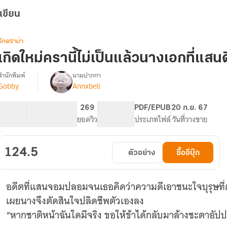
เขียน
รักดราม่า
เกิดใหม่ครานี้ไม่เป็นแล้วนางเอกที่แสนด
สำนักพิมพ์
นามปากกา
Gobby
Annxbell
รื่อง
เกิด
ใหม่
25.39K
119
269
PG ทั่วไป
PDF/EPUB
20 ก.ย. 67
ครา
จำนวนคำ
จำนวนหน้า (A5)
ยอดวิว
ระดับเนื้อหา
ประเภทไฟล์
วันที่วางขาย
ี้
ไม่
เป็น
124.5
ตัวอย่าง
ซื้ออีบุ๊ก
แล้ว
นางเอก
ี่
อดีตที่แสนจอมปลอมจนเธอคิดว่าความดีเอาชนะใจบุรุษที่ตน
แสน
ดี
เผยนางจึงตัดสินใจปลิดชีพตัวเองลง