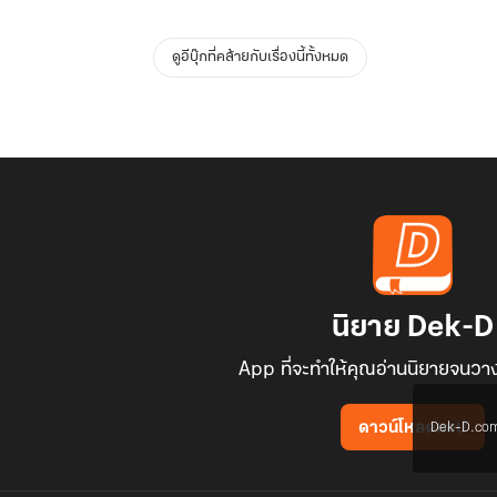
ดูอีบุ๊กที่คล้ายกับเรื่องนี้ทั้งหมด
นิยาย Dek-D
App ที่จะทำให้คุณอ่านนิยายจนวาง
Dek-D.com ใช
ดาวน์โหลดแอป