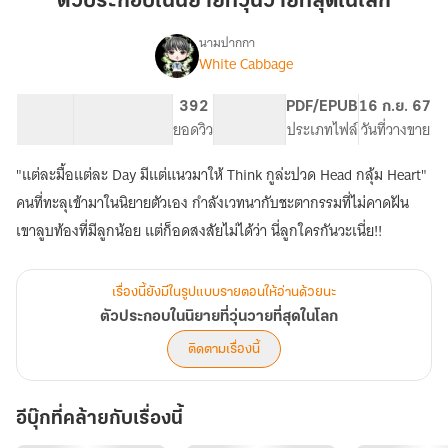
ตัวประกอบในนิยายที่วุ่นวายที่สุดในโลก
ที่
วุ่นวาย
นามปากกา
White Cabbage
เรื่อง
ที่สุด
ตัวประกอบ
ใน
ใน
96.61K
420
392
PG ทั่วไป
PDF/EPUB
16 ก.ย. 67
โลก
นิยาย
จำนวนคำ
จำนวนหน้า (A5)
ยอดวิว
ระดับเนื้อหา
ประเภทไฟล์
วันที่วางขาย
ที่
วุ่นวาย
"แต่ละมื้อแต่ละ Day มีแต่แนวมาให้ Think กูล่ะปวด Head กลุ้ม Heart"
ที่สุด
ใน
คนที่ทะลุเข้ามาในนิยายตัวเอง กำลังเวทนากับชะตากรรมที่ไม่คาดฝัน
โลก
เขาลูบท้องที่มีลูกน้อย แต่ก็อดสงสัยไม่ได้ว่า นี่ลูกใครกันวะเนี่ย!!
เรื่องนี้ยังมีในรูปแบบรายตอนให้อ่านด้วยนะ
ตัวประกอบในนิยายที่วุ่นวายที่สุดในโลก
ติดตามเรื่องนี้
อีบุ๊กที่คล้ายกับเรื่องนี้