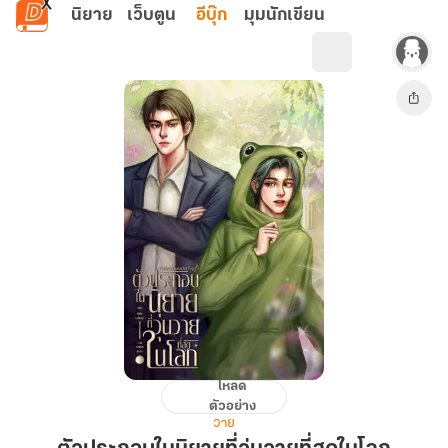
ข้ามไปยังเนื้อหาหลัก
นิยาย
เว็บตูน
อีบุ๊ก
มุมนักเขียน
โหลด
ตัวประกอบ
ตัวอย่าง
ใน
วาย
นิยาย