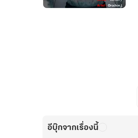
re
zombie
world
โลก
ซอมบี้
อีก
ครั้ง
เล่ม
8
อีบุ๊กจากเรื่องนี้