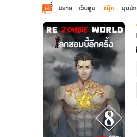
ข้ามไปยังเนื้อหาหลัก
นิยาย
เว็บตูน
อีบุ๊ก
มุมนัก
เ