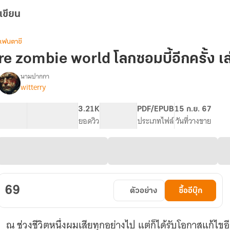
เขียน
แฟนตาซี
re zombie world โลกซอมบี้อีกครั้ง เล
นามปากกา
witterry
re
รื่อง
zombie
world
64.48K
152
3.21K
PG ทั่วไป
PDF/EPUB
15 ก.ย. 67
โลก
จำนวนคำ
จำนวนหน้า (A5)
ยอดวิว
ระดับเนื้อหา
ประเภทไฟล์
วันที่วางขาย
ซอมบี้
อีก
ครั้ง
69
ตัวอย่าง
ซื้ออีบุ๊ก
ณ ช่วงชีวิตหนึ่งผมเสียทุกอย่างไป แต่ก็ได้รับโอกาสแก้ไขอี