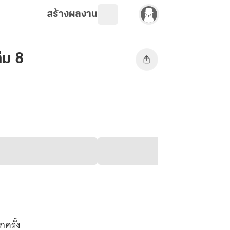
สร้างผลงาน
่ม 8
กครั้ง